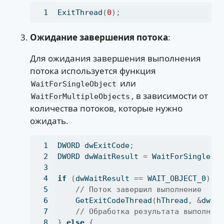
ExitThread
(
0
);
Ожидание завершения потока
:
Для ожидания завершения выполнения
потока используется функция
или
WaitForSingleObject
, в зависимости от
WaitForMultipleObjects
количества потоков, которые нужно
ожидать.
DWORD dwExitCode
;
DWORD dwWaitResult 
=
 WaitForSingleOb
if
(
dwWaitResult 
==
 WAIT_OBJECT_0
)
{
// Поток завершил выполнение
    GetExitCodeThread
(
hThread
,
&
dwEx
// Обработка результата выполнен
}
else
{