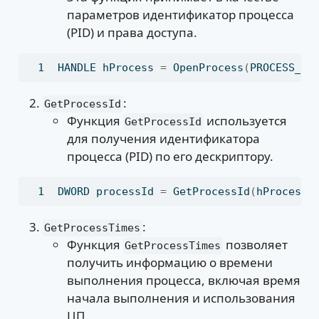
параметров идентификатор процесса
(PID) и права доступа.
HANDLE hProcess 
=
 OpenProcess
(
PROCESS_QU
:
GetProcessId
Функция
используется
GetProcessId
для получения идентификатора
процесса (PID) по его дескриптору.
DWORD processId 
=
 GetProcessId
(
hProcess
)
:
GetProcessTimes
Функция
позволяет
GetProcessTimes
получить информацию о времени
выполнения процесса, включая время
начала выполнения и использования
ЦП.