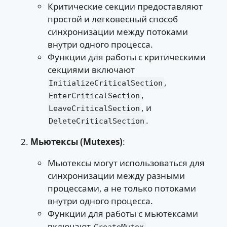
Критические секции предоставляют
простой и легковесный способ
синхронизации между потоками
внутри одного процесса.
Функции для работы с критическими
секциями включают
,
InitializeCriticalSection
,
EnterCriticalSection
, и
LeaveCriticalSection
.
DeleteCriticalSection
Мьютексы (Mutexes)
:
Мьютексы могут использоваться для
синхронизации между разными
процессами, а не только потоками
внутри одного процесса.
Функции для работы с мьютексами
включают
,