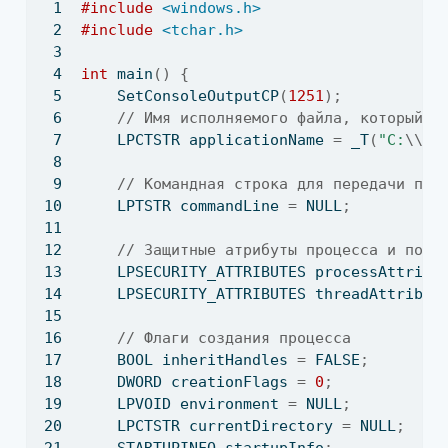
#include 
<windows.h>
#include 
<tchar.h>
int
 main
()
{
    SetConsoleOutputCP
(
1251
);
// Имя исполняемого файла, который н
    LPCTSTR applicationName 
=
 _T
(
"C:
\\
Pa
// Командная строка для передачи про
    LPTSTR commandLine 
=
 NULL
;
// Защитные атрибуты процесса и пото
    LPSECURITY_ATTRIBUTES processAttribu
    LPSECURITY_ATTRIBUTES threadAttribut
// Флаги создания процесса
    BOOL inheritHandles 
=
 FALSE
;
    DWORD creationFlags 
=
0
;
    LPVOID environment 
=
 NULL
;
    LPCTSTR currentDirectory 
=
 NULL
;