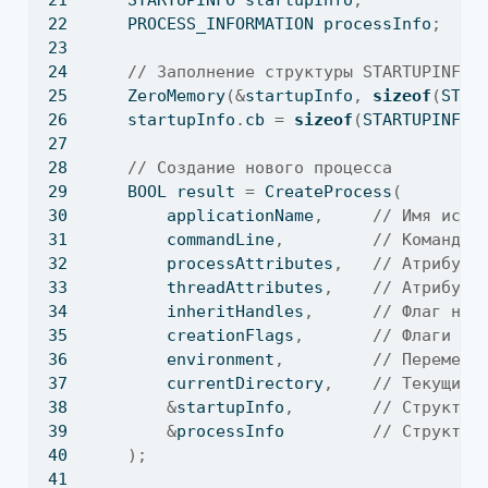
    STARTUPINFO startupInfo
;
    PROCESS_INFORMATION processInfo
;
// Заполнение структуры STARTUPINFO
    ZeroMemory
(&
startupInfo
,
sizeof
(
STAR
    startupInfo
.
cb 
=
sizeof
(
STARTUPINFO
)
// Создание нового процесса
    BOOL result 
=
 CreateProcess
(
        applicationName
,
// Имя испо
        commandLine
,
// Командна
        processAttributes
,
// Атрибуты
        threadAttributes
,
// Атрибуты
        inheritHandles
,
// Флаг нас
        creationFlags
,
// Флаги со
        environment
,
// Переменн
        currentDirectory
,
// Текущий 
&
startupInfo
,
// Структур
&
processInfo         
// Структур
);