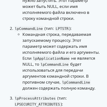
нужно запустить. Этот параметр
может быть NULL, если имя
исполняемого файла включено в
строку командной строки.
(тип:
):
lpCommandLine
LPTSTR
Командная строка, передаваемая
запускаемому процессу. Этот
параметр может содержать имя
исполняемого файла и его аргументы.
Если
не является
lpApplicationName
NULL, то
будет
lpCommandLine
использоваться для передачи
аргументов командной строки. В
противном случае,
lpCommandLine
должен содержать полную команду.
(тип:
lpProcessAttributes
):
LPSECURITY_ATTRIBUTES