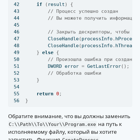
if
(
result
)
{
// Процесс успешно создан
// Вы можете получить информацию
// Закрыть дескрипторы, чтобы из
        CloseHandle
(
processInfo
.
hProcess
        CloseHandle
(
processInfo
.
hThread
)
}
else
{
// Произошла ошибка при создании
        DWORD error 
=
 GetLastError
();
// Обработка ошибки
}
return
0
;
}
Обратите внимание, что вы должны заменить
на путь к
C:\\Path\\To\\Your\\Program.exe
исполняемому файлу, который вы хотите
запустить. Функция