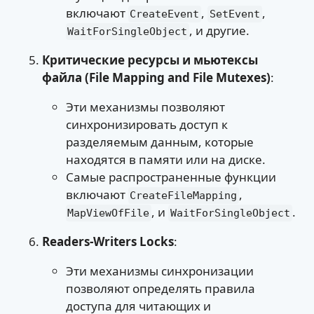
включают
,
,
CreateEvent
SetEvent
, и другие.
WaitForSingleObject
Критические ресурсы и мьютексы
файла (File Mapping and File Mutexes)
:
Эти механизмы позволяют
синхронизировать доступ к
разделяемым данным, которые
находятся в памяти или на диске.
Самые распространенные функции
включают
,
CreateFileMapping
, и
.
MapViewOfFile
WaitForSingleObject
Readers-Writers Locks
:
Эти механизмы синхронизации
позволяют определять правила
доступа для читающих и