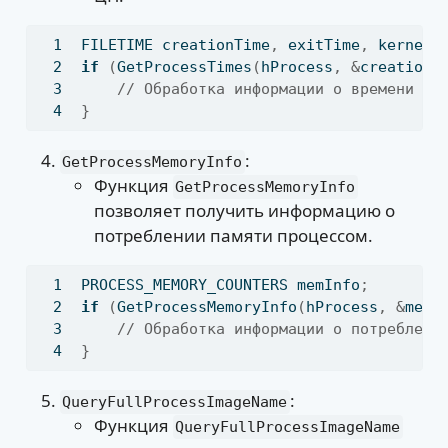
FILETIME creationTime
,
 exitTime
,
 kernelT
if
(
GetProcessTimes
(
hProcess
,
&
creationT
// Обработка информации о времени вы
}
:
GetProcessMemoryInfo
Функция
GetProcessMemoryInfo
позволяет получить информацию о
потреблении памяти процессом.
PROCESS_MEMORY_COUNTERS memInfo
;
if
(
GetProcessMemoryInfo
(
hProcess
,
&
memI
// Обработка информации о потреблени
}
:
QueryFullProcessImageName
Функция
QueryFullProcessImageName