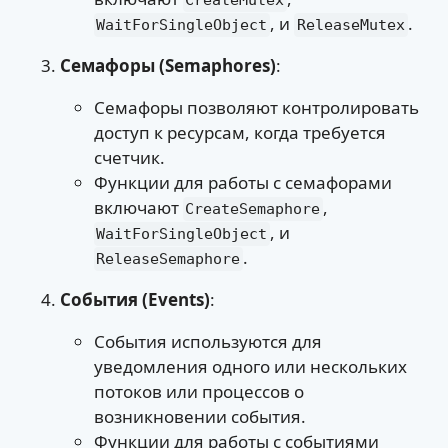
CreateMutex
, и
.
WaitForSingleObject
ReleaseMutex
Семафоры (Semaphores)
:
Семафоры позволяют контролировать
доступ к ресурсам, когда требуется
счетчик.
Функции для работы с семафорами
включают
,
CreateSemaphore
, и
WaitForSingleObject
.
ReleaseSemaphore
События (Events)
:
События используются для
уведомления одного или нескольких
потоков или процессов о
возникновении события.
Функции для работы с событиями