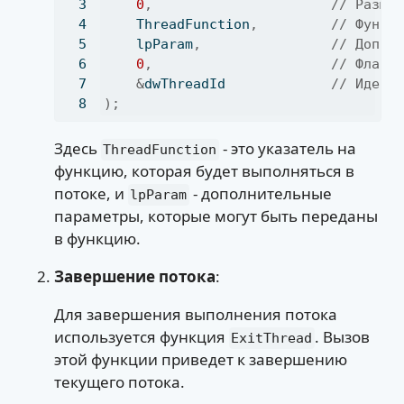
0
,
// Разме
    ThreadFunction
,
// Функц
    lpParam
,
// Допол
0
,
// Флаги
&
dwThreadId             
// Идент
);
Здесь
- это указатель на
ThreadFunction
функцию, которая будет выполняться в
потоке, и
- дополнительные
lpParam
параметры, которые могут быть переданы
в функцию.
Завершение потока
:
Для завершения выполнения потока
используется функция
. Вызов
ExitThread
этой функции приведет к завершению
текущего потока.