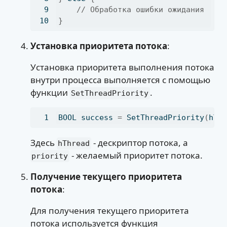
// Обработка ошибки ожидания
}
Установка приоритета потока
:
Установка приоритета выполнения потока
внутри процесса выполняется с помощью
функции
.
SetThreadPriority
BOOL success 
=
 SetThreadPriority
(
hTh
Здесь
- дескриптор потока, а
hThread
- желаемый приоритет потока.
priority
Получение текущего приоритета
потока
:
Для получения текущего приоритета
потока используется функция