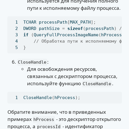
используется для получения полного
пути к исполняемому файлу процесса.
TCHAR processPath
[
MAX_PATH
];
DWORD pathSize 
=
sizeof
(
processPath
)
/
s
if
(
QueryFullProcessImageName
(
hProcess
,
// Обработка пути к исполняемому фай
}
:
CloseHandle
Для освобождения ресурсов,
связанных с дескриптором процесса,
используйте функцию
.
CloseHandle
CloseHandle
(
hProcess
);
Обратите внимание, что в приведенных
примерах
- это дескриптор открытого
hProcess
процесса, а
- идентификатор
processId