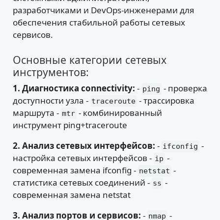
разработчиками и DevOps-инженерами для
обеспечения стабильной работы сетевых
сервисов.
Основные категории сетевых
инструментов:
1. Диагностика connectivity:
-
- проверка
ping
доступности узла -
- трассировка
traceroute
маршрута -
- комбинированный
mtr
инструмент ping+traceroute
2. Анализ сетевых интерфейсов:
-
-
ifconfig
настройка сетевых интерфейсов -
-
ip
современная замена ifconfig -
-
netstat
статистика сетевых соединений -
-
ss
современная замена netstat
3. Анализ портов и сервисов:
-
-
nmap