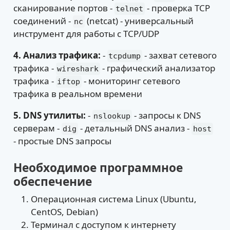
сканирование портов -
- проверка TCP
telnet
соединений -
(netcat) - универсальный
nc
инструмент для работы с TCP/UDP
4. Анализ трафика:
-
- захват сетевого
tcpdump
трафика -
- графический анализатор
wireshark
трафика -
- мониторинг сетевого
iftop
трафика в реальном времени
5. DNS утилиты:
-
- запросы к DNS
nslookup
серверам -
- детальный DNS анализ -
dig
host
- простые DNS запросы
Необходимое программное
обеспечение
Операционная система Linux (Ubuntu,
CentOS, Debian)
Терминал с доступом к интернету