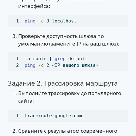
интерфейса:
ping
-c
 3 localhost
Проверьте доступность шлюза по
умолчанию (замените IP на ваш шлюз):
ip
 route 
|
grep
 default
ping
-c
 2 
<
IP_вашего_шлюза
>
Задание 2. Трассировка маршрута
Выполните трассировку до популярного
сайта:
traceroute
 google.com
Сравните с результатом современного