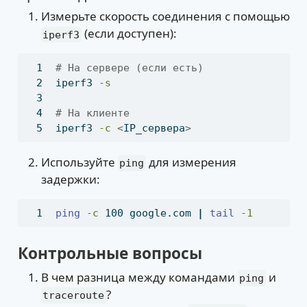
Измерьте скорость соединения с помощью
(если доступен):
iperf3
# На сервере (если есть)
iperf3
-s
# На клиенте
iperf3
-c
<
IP_сервера
>
Используйте
для измерения
ping
задержки:
ping
-c
 100 google.com 
|
tail
-1
Контрольные вопросы
В чем разница между командами
и
ping
?
traceroute