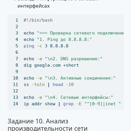
интерфейсах
#!/bin/bash
echo
"=== Проверка сетевого подключения 
echo
"1. Ping до 8.8.8.8:"
ping
-c
 3 8.8.8.8
echo
-e
"\n2. DNS разрешение:"
dig
 google.com +short
echo
-e
"\n3. Активные соединения:"
ss
-tuln
|
head
-10
echo
-e
"\n4. Сетевые интерфейсы:"
ip
 addr show 
|
grep
-E
"^[0-9]|inet "
Задание 10. Анализ
производительности сети