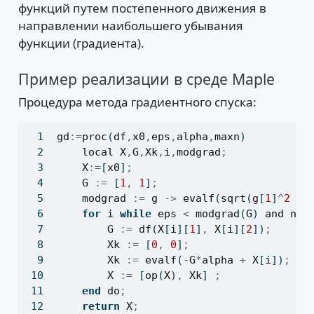
функций путем постепенного движения в
направлении наибольшего убывания
функции (градиента).
Пример реализации в среде Maple
Процедура метода градиентного спуска:
gd
:=
proc
(
df
,
x0
,
eps
,
alpha
,
maxn
)
local
X
,
G
,
Xk
,
i
,
modgrad
;
X
:=
[
x0
]
;
G
:=
 [
1
,
1
]
;
modgrad
:=
g
->
evalf
(
sqrt
(
g
[
1
]
^
2
+
for
i
while
eps
<
modgrad
(
G
) 
and
nop
G
:=
df
(
X
[
i
][
1
]
,
X
[
i
][
2
])
;
Xk
:=
 [
0
,
0
]
;
Xk
:=
evalf
(
-
G
*
alpha
+
X
[
i
])
;
X
:=
 [
op
(
X
)
,
Xk
] 
;
end
do
;
return
X
;