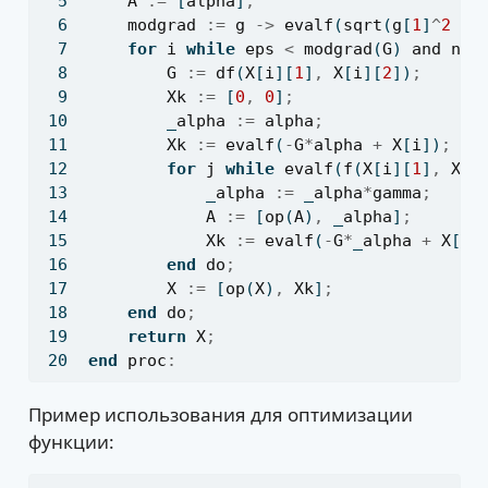
A
:=
 [
alpha
]
;
modgrad
:=
g
->
evalf
(
sqrt
(
g
[
1
]
^
2
+
for
i
while
eps
<
modgrad
(
G
) 
and
nop
G
:=
df
(
X
[
i
][
1
]
,
X
[
i
][
2
])
;
Xk
:=
 [
0
,
0
]
;
        _
alpha
:=
alpha
;
Xk
:=
evalf
(
-
G
*
alpha
+
X
[
i
])
;
for
j
while
evalf
(
f
(
X
[
i
][
1
]
,
X
[
i
            _
alpha
:=
 _
alpha
*
gamma
;
A
:=
 [
op
(
A
)
,
 _
alpha
]
;
Xk
:=
evalf
(
-
G
*
_
alpha
+
X
[
i
]
end
do
;
X
:=
 [
op
(
X
)
,
Xk
]
;
end
do
;
return
X
;
end
proc
:
Пример использования для оптимизации
функции: