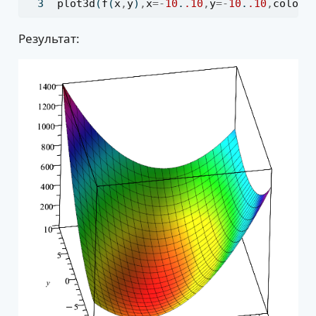
plot3d
(
f
(
x
,
y
)
,
x
=-
10
.
.10
,
y
=-
10
.
.10
,
colors
Результат: