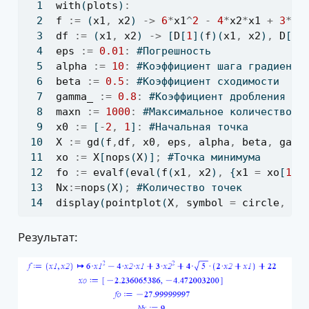
with
(
plots
)
:
f
:=
 (
x1
,
x2
) 
->
6
*
x1
^
2
-
4
*
x2
*
x1
+
3
*
x2
df
:=
 (
x1
,
x2
) 
->
 [
D
[
1
](
f
)(
x1
,
x2
)
,
D
[
2
]
eps
:=
0.01
:
 #Погрешность
alpha
:=
10
:
 #Коэффициент шага градиентн
beta
:=
0.5
:
 #Коэффициент сходимости
gamma_
:=
0.8
:
 #Коэффициент дробления ша
maxn
:=
1000
:
 #Максимальное количество и
x0
:=
 [
-
2
,
1
]
:
 #Начальная точка
X
:=
gd
(
f
,
df
,
x0
,
eps
,
alpha
,
beta
,
gamm
xo
:=
X
[
nops
(
X
)]
;
 #Точка минимума
fo
:=
evalf
(
eval
(
f
(
x1
,
x2
)
,
 {
x1
=
xo
[
1
]
,
Nx
:=
nops
(
X
)
;
 #Количество точек
display
(
pointplot
(
X
,
symbol
=
circle
,
sy
Результат: