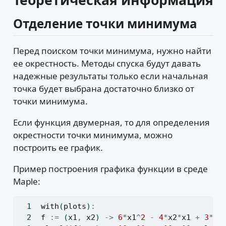
Теоретическая информация
Отделение точки минимума
Перед поиском точки минимума, нужно найти
ее окрестность. Методы спуска будут давать
надежные результаты только если начальная
точка будет выбрана достаточно близко от
точки минимума.
Если функция двумерная, то для определения
окрестности точки минимума, можно
построить ее график.
Пример построения графика функции в среде
Maple:
with
(
plots
)
:
f
:=
 (
x1
,
x2
) 
->
6
*
x1
^
2
-
4
*
x2
*
x1
+
3
*
x2