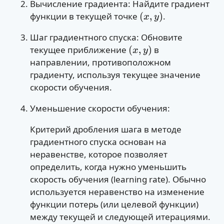
Вычисление градиента: Найдите градиент
функции в текущей точке
.
(
x
,
y
)
Шаг градиентного спуска: Обновите
текущее приближение
в
(
x
,
y
)
направлении, противоположном
градиенту, используя текущее значение
скорости обучения.
Уменьшение скорости обучения:
Критерий дробления шага в методе
градиентного спуска основан на
неравенстве, которое позволяет
определить, когда нужно уменьшить
скорость обучения (learning rate). Обычно
используется неравенство на изменение
функции потерь (или целевой функции)
между текущей и следующей итерациями.