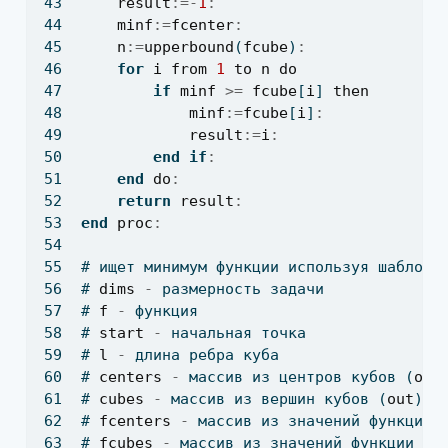
result
:=-
1
:
minf
:=
fcenter
:
n
:=
upperbound
(
fcube
)
:
for
i
from
1
to
n
do
if
minf
>=
fcube
[
i
] 
then
minf
:=
fcube
[
i
]
:
result
:=
i
:
end
if
:
end
do
:
return
result
:
end
proc
:
# ищет минимум функции используя шаблонн
# 
dims
-
 размерность задачи
# 
f
-
 функция
# 
start
-
 начальная точка
# 
l
-
 длина ребра куба
# 
centers
-
 массив из центров кубов (
out
# 
cubes
-
 массив из вершин кубов (
out
)
# 
fcenters
-
 массив из значений функции 
# 
fcubes
-
 массив из значений функции в 