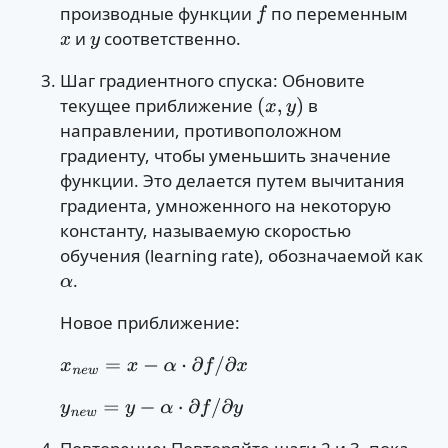
производные функции
по переменным
f
и
соответственно.
x
y
Шаг градиентного спуска: Обновите
текущее приближение
в
(
x
,
y
)
направлении, противоположном
градиенту, чтобы уменьшить значение
функции. Это делается путем вычитания
градиента, умноженного на некоторую
константу, называемую скоростью
обучения (learning rate), обозначаемой как
.
α
Новое приближение:
x
n
e
w
=
x
−
α
⋅
∂
f
/
∂
x
y
n
e
w
=
y
−
α
⋅
∂
f
/
∂
y