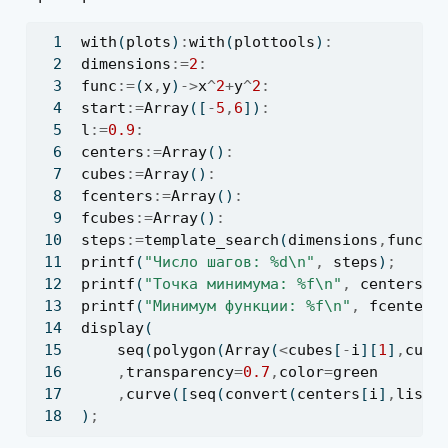
with
(
plots
)
:
with
(
plottools
)
:
dimensions
:=
2
:
func
:=
(
x
,
y
)
->
x
^
2
+
y
^
2
:
start
:=
Array
([
-
5
,
6
])
:
l
:=
0.9
:
centers
:=
Array
()
:
cubes
:=
Array
()
:
fcenters
:=
Array
()
:
fcubes
:=
Array
()
:
steps
:=
template_search
(
dimensions
,
func
,
s
printf
(
"Число шагов: %d\n"
,
steps
)
;
printf
(
"Точка минимума: %f\n"
,
centers
[
-
printf
(
"Минимум функции: %f\n"
,
fcenters
display
(
seq
(
polygon
(
Array
(
<
cubes
[
-
i
][
1
]
,
cube
,
transparency
=
0.7
,
color
=
green
,
curve
([
seq
(
convert
(
centers
[
i
]
,
list
)
)
;