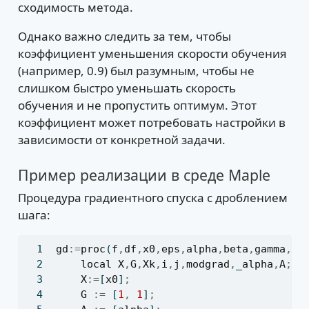
сходимость метода.
Однако важно следить за тем, чтобы
коэффициент уменьшения скорости обучения
(например, 0.9) был разумным, чтобы не
слишком быстро уменьшать скорость
обучения и не пропустить оптимум. Этот
коэффициент может потребовать настройки в
зависимости от конкретной задачи.
Пример реализации в среде Maple
Процедура градиентного спуска с дроблением
шага:
gd
:=
proc
(
f
,
df
,
x0
,
eps
,
alpha
,
beta
,
gamma
,
ma
local
X
,
G
,
Xk
,
i
,
j
,
modgrad
,
_
alpha
,
A
;
X
:=
[
x0
]
;
G
:=
 [
1
,
1
]
;