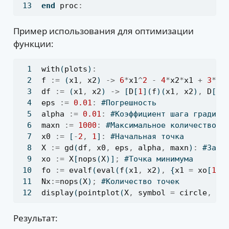
end
proc
:
Пример использования для оптимизации
функции:
with
(
plots
)
:
f
:=
 (
x1
,
x2
) 
->
6
*
x1
^
2
-
4
*
x2
*
x1
+
3
*
x2
df
:=
 (
x1
,
x2
) 
->
 [
D
[
1
](
f
)(
x1
,
x2
)
,
D
[
2
]
eps
:=
0.01
:
 #Погрешность
alpha
:=
0.01
:
 #Коэффициент шага градиен
maxn
:=
1000
:
 #Максимальное количество и
x0
:=
 [
-
2
,
1
]
:
 #Начальная точка
X
:=
gd
(
df
,
x0
,
eps
,
alpha
,
maxn
)
:
 #Запу
xo
:=
X
[
nops
(
X
)]
;
 #Точка минимума
fo
:=
evalf
(
eval
(
f
(
x1
,
x2
)
,
 {
x1
=
xo
[
1
]
,
Nx
:=
nops
(
X
)
;
 #Количество точек
display
(
pointplot
(
X
,
symbol
=
circle
,
sy
Результат: