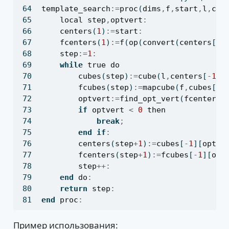
template_search
:=
proc
(
dims
,
f
,
start
,
l
,
cen
local
step
,
optvert
:
centers
(
1
)
:=
start
:
fcenters
(
1
)
:=
f
(
op
(
convert
(
centers
[
1
]
step
:=
1
:
while
true
do
cubes
(
step
)
:=
cube
(
l
,
centers
[
-
1
]
,
fcubes
(
step
)
:=
mapcube
(
f
,
cubes
[
-
1
optvert
:=
find_opt_vert
(
fcenters
[
if
optvert
<
0
then
break
;
end
if
:
centers
(
step
+
1
)
:=
cubes
[
-
1
][
optve
fcenters
(
step
+
1
)
:=
fcubes
[
-
1
][
opt
step
++:
end
do
:
return
step
:
end
proc
:
Пример использования: