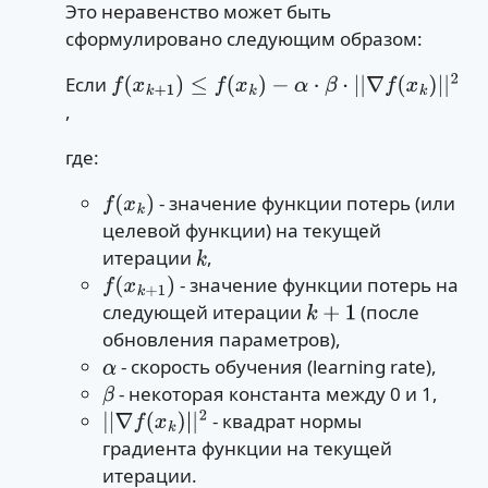
Это неравенство может быть
сформулировано следующим образом:
Если
f
(
x
k
+
1
)
≤
f
(
x
k
)
,
−
α
⋅
β
⋅
|
|
∇
f
(
x
k
)
|
|
2
где:
- значение функции потерь (или
f
(
x
k
)
целевой функции) на текущей
итерации
,
k
- значение функции потерь на
f
(
x
k
+
1
)
следующей итерации
(после
k
+
1
обновления параметров),
- скорость обучения (learning rate),
α
- некоторая константа между 0 и 1,
β
- квадрат нормы
|
|
∇
f
(
x
k
)
|
|
2
градиента функции на текущей
итерации.