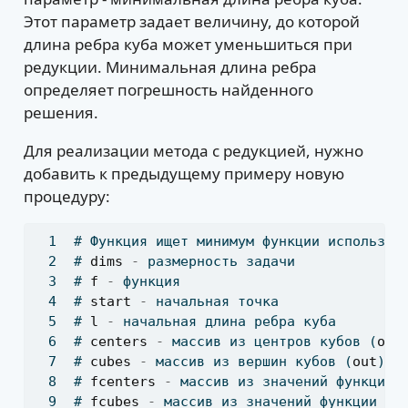
Этот параметр задает величину, до которой
длина ребра куба может уменьшиться при
редукции. Минимальная длина ребра
определяет погрешность найденного
решения.
Для реализации метода с редукцией, нужно
добавить к предыдущему примеру новую
процедуру:
# Функция ищет минимум функции используя
# 
dims
-
 размерность задачи
# 
f
-
 функция
# 
start
-
 начальная точка
# 
l
-
 начальная длина ребра куба
# 
centers
-
 массив из центров кубов (
out
# 
cubes
-
 массив из вершин кубов (
out
)
# 
fcenters
-
 массив из значений функции 
# 
fcubes
-
 массив из значений функции в 