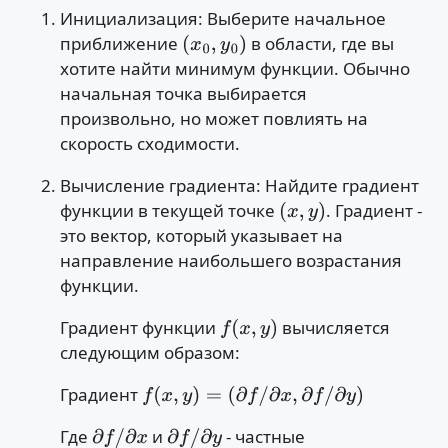
Инициализация: Выберите начальное
приближение
в области, где вы
(
x
0
,
y
0
)
хотите найти минимум функции. Обычно
начальная точка выбирается
произвольно, но может повлиять на
скорость сходимости.
Вычисление градиента: Найдите градиент
функции в текущей точке
. Градиент -
(
x
,
y
)
это вектор, который указывает на
направление наибольшего возрастания
функции.
Градиент функции
вычисляется
f
(
x
,
y
)
следующим образом:
Градиент
f
(
x
,
y
)
=
(
∂
f
/
∂
x
,
∂
f
/
∂
y
)
Где
и
- частные
∂
f
/
∂
x
∂
f
/
∂
y