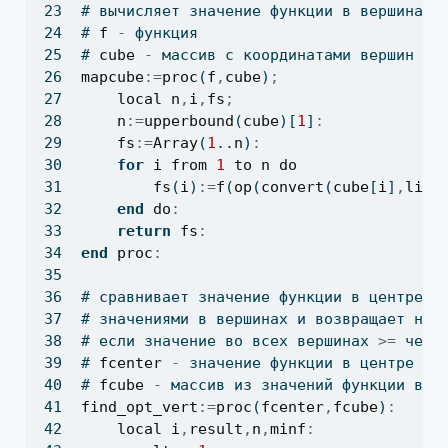
# вычисляет значение функции в вершинах 
# 
f
-
 функция
# 
cube
-
 массив с координатами вершин ку
mapcube
:=
proc
(
f
,
cube
)
;
local
n
,
i
,
fs
;
n
:=
upperbound
(
cube
)[
1
]
:
fs
:=
Array
(
1
..
n
)
:
for
i
from
1
to
n
do
fs
(
i
)
:=
f
(
op
(
convert
(
cube
[
i
]
,
list
end
do
:
return
fs
:
end
proc
:
# сравнивает значение функции в центре к
# значениями в вершинах и возвращает ном
# если значение во всех вершинах 
>=
 чем 
# 
fcenter
-
 значение функции в центре
# 
fcube
-
 массив из значений функции в в
find_opt_vert
:=
proc
(
fcenter
,
fcube
)
:
local
i
,
result
,
n
,
minf
: