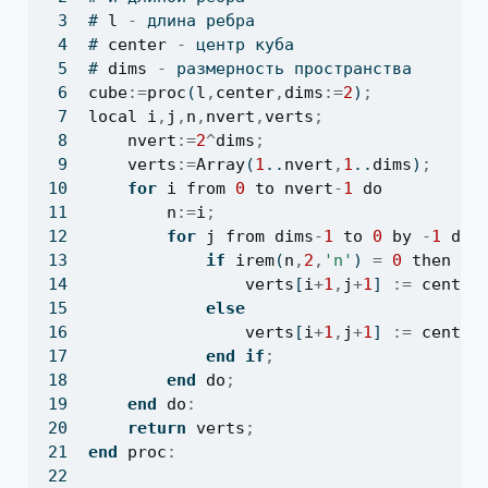
# 
l
-
 длина ребра
# 
center
-
 центр куба
# 
dims
-
 размерность пространства
cube
:=
proc
(
l
,
center
,
dims
:=
2
)
;
local
i
,
j
,
n
,
nvert
,
verts
;
nvert
:=
2
^
dims
;
verts
:=
Array
(
1
..
nvert
,
1
..
dims
)
;
for
i
from
0
to
nvert
-
1
do
n
:=
i
;
for
j
from
dims
-
1
to
0
by
-
1
do
if
irem
(
n
,
2
,
'n'
) 
=
0
then
verts
[
i
+
1
,
j
+
1
] 
:=
center
else
verts
[
i
+
1
,
j
+
1
] 
:=
center
end
if
;
end
do
;
end
do
:
return
verts
;
end
proc
: