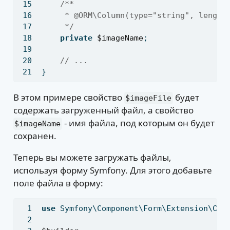
/**
     * 
@ORM\Column(type="string",
 length
     */
private
$imageName
;
// ...
}
В этом примере свойство
будет
$imageFile
содержать загруженный файл, а свойство
- имя файла, под которым он будет
$imageName
сохранен.
Теперь вы можете загружать файлы,
используя форму Symfony. Для этого добавьте
поле файла в форму:
use
 Symfony\Component\Form\Extension\Cor