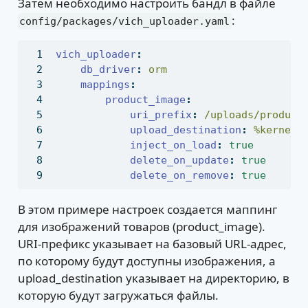
Затем необходимо настроить бандл в файле
:
config/packages/vich_uploader.yaml
vich_uploader
:
db_driver
:
 orm
mappings
:
product_image
:
uri_prefix
:
 /uploads/product
upload_destination
:
 %kernel.
inject_on_load
:
true
delete_on_update
:
true
delete_on_remove
:
true
В этом примере настроек создается маппинг
для изображений товаров (product_image).
URI-префикс указывает на базовый URL-адрес,
по которому будут доступны изображения, а
upload_destination указывает на директорию, в
которую будут загружаться файлы.