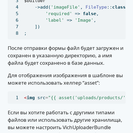
$builder
    ->add(
'imageFile'
,
FileType
::
class
,
 
'required'
 => 
false
,
'label'
 => 
'Image'
,
    ])
;
После отправки формы файл будет загружен и
сохранен в указанную директорию, а имя
файла будет сохранено в базе данных.
Для отображения изображения в шаблоне вы
можете использовать хелпер “asset”:
<
img
 src
=
"{{ asset('uploads/products/' ~
Если вы хотите работать с другими типами
файлов или использовать другие хранилища,
вы можете настроить VichUploaderBundle