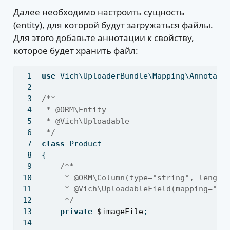
Далее необходимо настроить сущность
(entity), для которой будут загружаться файлы.
Для этого добавьте аннотации к свойству,
которое будет хранить файл:
use
 Vich\UploaderBundle\Mapping\Annotati
/**
 * 
@ORM\Entity
 * 
@Vich\Uploadable
 */
class
 Product
{
/**
     * 
@ORM\Column(type="string",
 length
     * 
@Vich\UploadableField(mapping="pr
     */
private
$imageFile
;