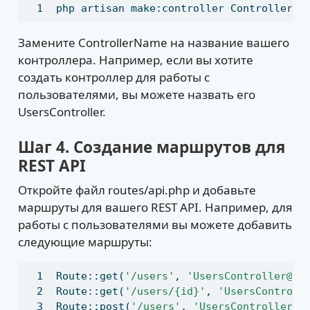
php
 artisan make:controller ControllerNa
Замените ControllerName на название вашего
контроллера. Например, если вы хотите
создать контроллер для работы с
пользователями, вы можете назвать его
UsersController.
Шаг 4. Создание маршрутов для
REST API
Откройте файл routes/api.php и добавьте
маршруты для вашего REST API. Например, для
работы с пользователями вы можете добавить
следующие маршруты:
Route::get(
'/users'
,
'UsersController@in
Route::get(
'/users/{id}'
,
'UsersControll
Route::post(
'/users'
,
'UsersController@s