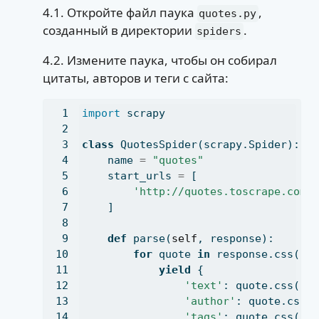
4.1. Откройте файл паука
,
quotes.py
созданный в директории
.
spiders
4.2. Измените паука, чтобы он собирал
цитаты, авторов и теги с сайта:
import
 scrapy
class
 QuotesSpider(scrapy.Spider):
    name 
=
"quotes"
    start_urls 
=
 [
'http://quotes.toscrape.com/
    ]
def
 parse(
self
, response):
for
 quote 
in
 response.css(
'd
yield
 {
'text'
: quote.css(
's
'author'
: quote.css(
'tags'
: quote.css(
'd