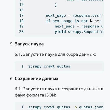
            }
        next_page 
=
 response.css(
'li
if
 next_page 
is
not
None
:
            next_page 
=
 response.url
yield
 scrapy.Request(nex
Запуск паука
5.1. Запустите паука для сбора данных:
scrapy
 crawl quotes
Сохранение данных
6.1. Запустите паука и сохраните данные в
файл формата JSON:
scrapy
 crawl quotes 
-o
 quotes.json