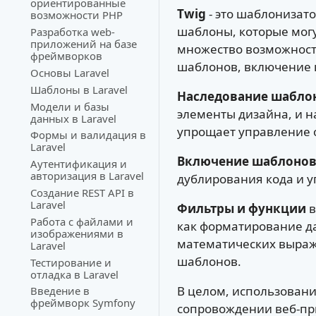
ориентированные
Twig
- это шаблонизат
возможности PHP
шаблоны, которые могу
Разработка web-
приложений на базе
множество возможност
фреймворков
шаблонов, включение 
Основы Laravel
Шаблоны в Laravel
Наследование шабло
Модели и базы
элементы дизайна, и н
данных в Laravel
упрощает управление 
Формы и валидация в
Laravel
Включение шаблоно
Аутентификация и
авторизация в Laravel
дублирования кода и 
Создание REST API в
Laravel
Фильтры и функции
в
Работа с файлами и
как форматирование да
изображениями в
математических выраже
Laravel
шаблонов.
Тестирование и
отладка в Laravel
В целом, использовани
Введение в
фреймворк Symfony
сопровождении веб-пр