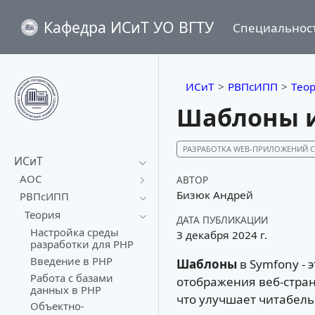
Кафедра ИСиТ УО ВГТУ
Специальнос
ИСиТ
РВПсИПП
Тео
Шаблоны и
РАЗРАБОТКА WEB-ПРИЛОЖЕНИЙ
ИСиТ
АОС
АВТОР
Бизюк Андрей
РВПсИПП
Теория
ДАТА ПУБЛИКАЦИИ
Настройка среды
3 декабря 2024 г.
разработки для PHP
Введение в PHP
Шаблоны
в Symfony - 
Работа с базами
отображения веб-стра
данных в PHP
что улучшает читабель
Объектно-