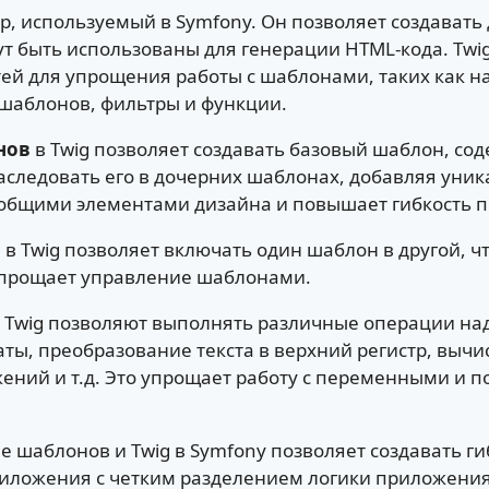
ор, используемый в Symfony. Он позволяет создават
т быть использованы для генерации HTML-кода. Twi
ей для упрощения работы с шаблонами, таких как н
шаблонов, фильтры и функции.
нов
в Twig позволяет создавать базовый шаблон, с
аследовать его в дочерних шаблонах, добавляя уник
общими элементами дизайна и повышает гибкость 
в
в Twig позволяет включать один шаблон в другой, ч
упрощает управление шаблонами.
 Twig позволяют выполнять различные операции на
ты, преобразование текста в верхний регистр, выч
ний и т.д. Это упрощает работу с переменными и п
е шаблонов и Twig в Symfony позволяет создавать ги
иложения с четким разделением логики приложения