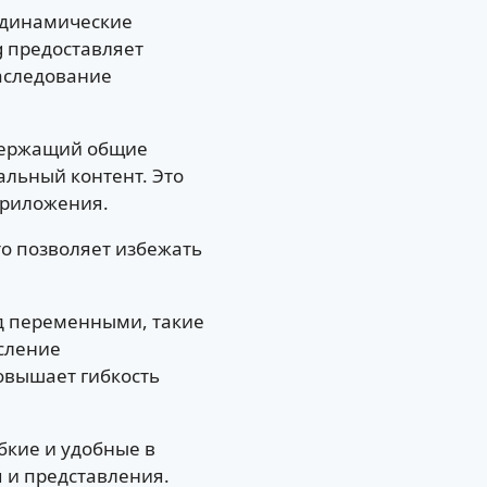
ь динамические
g предоставляет
аследование
одержащий общие
альный контент. Это
приложения.
то позволяет избежать
д переменными, такие
исление
овышает гибкость
бкие и удобные в
 и представления.