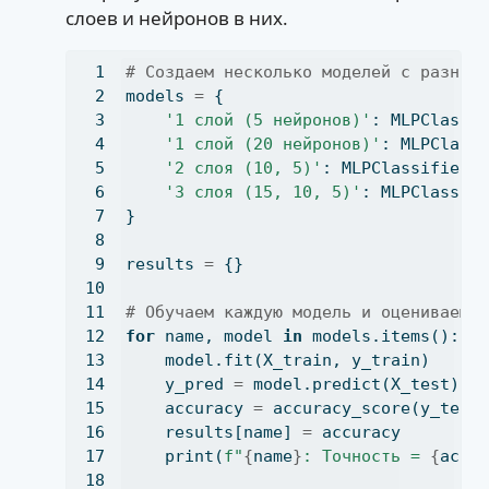
слоев и нейронов в них.
# Создаем несколько моделей с разной
models 
=
 {
'1 слой (5 нейронов)'
: MLPClassi
'1 слой (20 нейронов)'
: MLPClass
'2 слоя (10, 5)'
: MLPClassifier(
'3 слоя (15, 10, 5)'
: MLPClassif
}
results 
=
 {}
# Обучаем каждую модель и оцениваем 
for
 name, model 
in
 models.items():
    model.fit(X_train, y_train)
    y_pred 
=
 model.predict(X_test)
    accuracy 
=
 accuracy_score(y_test
    results[name] 
=
 accuracy
print
(
f"
{
name
}
: Точность = 
{
accu