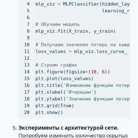
mlp_viz 
=
 MLPClassifier(hidden_layer
                        learning_rat
# Обучаем модель
mlp_viz.fit(X_train, y_train)
# Получаем значения потерь на каждой
loss_values 
=
 mlp_viz.loss_curve_
# Строим график
plt.figure(figsize
=
(
10
, 
6
))
plt.plot(loss_values)
plt.title(
'Изменение функции потерь 
plt.xlabel(
'Итерации'
)
plt.ylabel(
'Значение функции потерь'
plt.grid(
True
)
plt.show()
Эксперименты с архитектурой сети.
Попробуем изменить количество скрытых