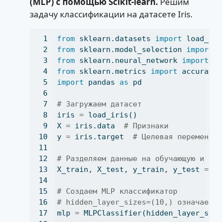
(MLP) с помощью Scikit-learn.
Решим
задачу классификации на датасете Iris.
from
 sklearn.datasets 
import
 load_ir
from
 sklearn.model_selection 
import
 
from
 sklearn.neural_network 
import
 M
from
 sklearn.metrics 
import
 accuracy
import
 pandas 
as
 pd
# Загружаем датасет
iris 
=
 load_iris()
X 
=
 iris.data  
# Признаки
y 
=
 iris.target  
# Целевая переменна
# Разделяем данные на обучающую и те
X_train, X_test, y_train, y_test 
=
 t
# Создаем MLP классификатор
# hidden_layer_sizes=(10,) означает 
mlp 
=
 MLPClassifier(hidden_layer_siz