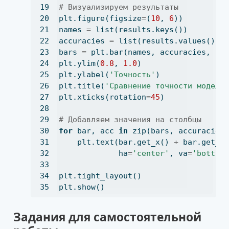
# Визуализируем результаты
plt.figure(figsize
=
(
10
, 
6
))
names 
=
list
(results.keys())
accuracies 
=
list
(results.values())
bars 
=
 plt.bar(names, accuracies, co
plt.ylim(
0.8
, 
1.0
)
plt.ylabel(
'Точность'
)
plt.title(
'Сравнение точности моделе
plt.xticks(rotation
=
45
)
# Добавляем значения на столбцы
for
 bar, acc 
in
zip
(bars, accuracies
    plt.text(bar.get_x() 
+
 bar.get_w
             ha
=
'center'
, va
=
'bottom
plt.tight_layout()
plt.show()
Задания для самостоятельной