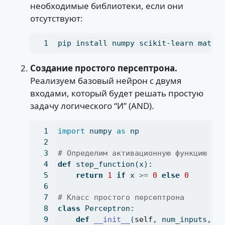
необходимые библиотеки, если они
отсутствуют:
pip
 install numpy scikit-learn matpl
Создание простого персептрона.
Реализуем базовый нейрон с двумя
входами, который будет решать простую
задачу логического “И” (AND).
import
 numpy 
as
 np
# Определим активационную функцию (с
def
 step_function(x):
return
1
if
 x 
>=
0
else
0
# Класс простого персептрона
class
 Perceptron:
def
__init__
(
self
, num_inputs, l