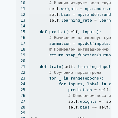
# Инициализируем веса случай
self
.weights 
=
 np.random.ran
self
.bias 
=
 np.random.rand(
1
self
.learning_rate 
=
 learnin
def
 predict(
self
, inputs):
# Вычисляем взвешенную сумму
        summation 
=
 np.dot(inputs, 
s
# Применяем активационную фу
return
 step_function(summati
def
 train(
self
, training_inputs,
# Обучение персептрона
for
 _ 
in
range
(epochs):
for
 inputs, label 
in
zip
                prediction 
=
self
.pr
# Обновляем веса и с
self
.weights 
+=
self
self
.bias 
+=
self
.le