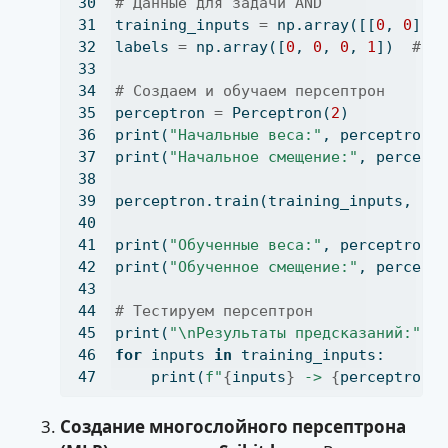
# Данные для задачи AND
training_inputs 
=
 np.array([[
0
, 
0
], 
labels 
=
 np.array([
0
, 
0
, 
0
, 
1
])  
# Р
# Создаем и обучаем персептрон
perceptron 
=
 Perceptron(
2
)
print
(
"Начальные веса:"
, perceptron.
print
(
"Начальное смещение:"
, percept
perceptron.train(training_inputs, la
print
(
"Обученные веса:"
, perceptron.
print
(
"Обученное смещение:"
, percept
# Тестируем персептрон
print
(
"
\n
Результаты предсказаний:"
)
for
 inputs 
in
 training_inputs:
print
(
f"
{
inputs
}
 -> 
{
perceptron
.
Создание многослойного персептрона