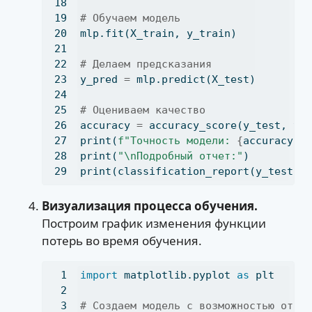
# Обучаем модель
mlp.fit(X_train, y_train)
# Делаем предсказания
y_pred 
=
 mlp.predict(X_test)
# Оцениваем качество
accuracy 
=
 accuracy_score(y_test, y_
print
(
f"Точность модели: 
{
accuracy
:.
print
(
"
\n
Подробный отчет:"
)
print
(classification_report(y_test, 
Визуализация процесса обучения.
Построим график изменения функции
потерь во время обучения.
import
 matplotlib.pyplot 
as
 plt
# Создаем модель с возможностью отсл