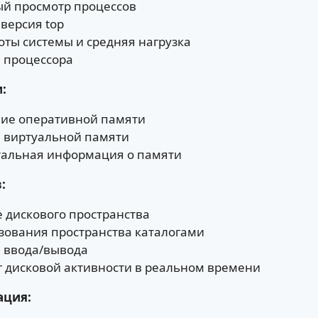
ый просмотр процессов
версия top
оты системы и средняя нагрузка
а процессора
:
ние оперативной памяти
а виртуальной памяти
тальная информация о памяти
:
 дискового пространства
ьзования пространства каталогами
а ввода/вывода
г дисковой активности в реальном времени
ация: