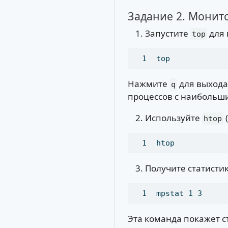
Задание 2. Монит
Запустите
для 
top
top
Нажмите
для выхода.
q
процессов с наибольш
Используйте
(
htop
htop
Получите статисти
mpstat
 1 3
Эта команда покажет ст