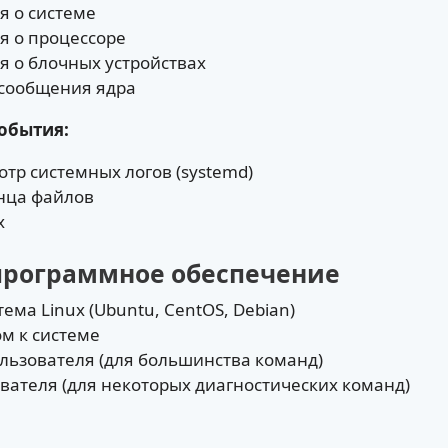
я о системе
я о процессоре
я о блочных устройствах
 сообщения ядра
события:
отр системных логов (systemd)
онца файлов
х
программное обеспечение
ма Linux (Ubuntu, CentOS, Debian)
ом к системе
льзователя (для большинства команд)
вателя (для некоторых диагностических команд)