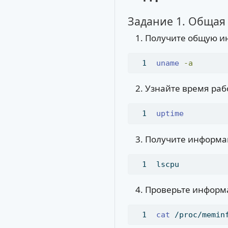
Задание 1. Общая
Получите общую и
uname
-a
Узнайте время раб
uptime
Получите информа
lscpu
Проверьте информ
cat
 /proc/memin