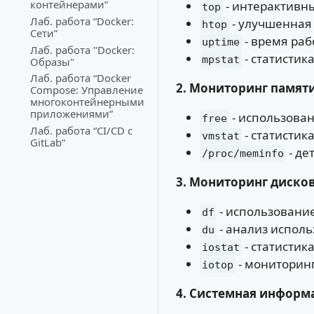
контейнерами”
- интерактивн
top
Лаб. работа “Docker:
- улучшенная 
htop
Сети”
- время раб
uptime
Лаб. работа "Docker:
- статистик
mpstat
Образы"
Лаб. работа “Docker
2. Мониторинг памяти
Compose: Управление
многоконтейнерными
приложениями”
- использова
free
Лаб. работа “CI/CD с
- статистик
vmstat
GitLab”
- де
/proc/meminfo
3. Мониторинг дисков
- использование
df
- анализ испол
du
- статистик
iostat
- мониторин
iotop
4. Системная информ