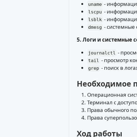
- информаци
uname
- информаци
lscpu
- информаци
lsblk
- системные
dmesg
5. Логи и системные 
- просм
journalctl
- просмотр к
tail
- поиск в лога
grep
Необходимое 
Операционная систе
Терминал с доступ
Права обычного по
Права суперпользо
Ход работы