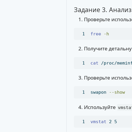
Задание 3. Анали
Проверьте использ
free
-h
Получите детальн
cat
 /proc/memin
Проверьте использ
swapon
--show
Используйте
vmsta
vmstat
 2 5