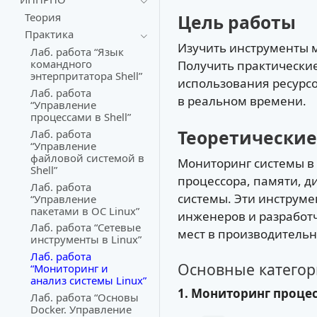
Теория
Цель работы
Практика
Изучить инструменты 
Лаб. работа “Язык
командного
Получить практически
энтерпритатора Shell”
использования ресурсо
Лаб. работа
в реальном времени.
“Управление
процессами в Shell”
Теоретические
Лаб. работа
“Управление
файловой системой в
Мониторинг системы в 
Shell”
процессора, памяти, д
Лаб. работа
системы. Эти инструме
“Управление
пакетами в ОС Linux”
инженеров и разработ
Лаб. работа “Сетевые
мест в производительн
инструменты в Linux”
Лаб. работа
Основные категор
“Мониторинг и
анализ системы Linux”
1. Мониторинг процес
Лаб. работа “Основы
Docker. Управление