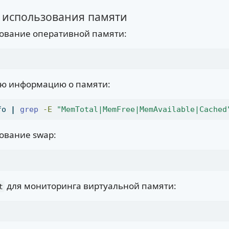
з использования памяти
ование оперативной памяти:
ую информацию о памяти:
fo 
|
grep
-E
"MemTotal|MemFree|MemAvailable|Cached
ование swap:
для мониторинга виртуальной памяти:
t