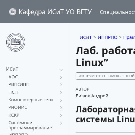
Кафедра ИСиТ УО ВГТУ
Специальнос
ИСиТ
ИППРПО
Прак
Лаб. рабо
Linux”
ИСиТ
ИНСТРУМЕНТЫ ПРОМЫШЛЕННОЙ 
АОС
РВПсИПП
АВТОР
ПСП
Бизюк Андрей
Компьютерные сети
Лабораторная
РиОИИС
КСКР
системы Linu
Системное
программирование
ИППРПО