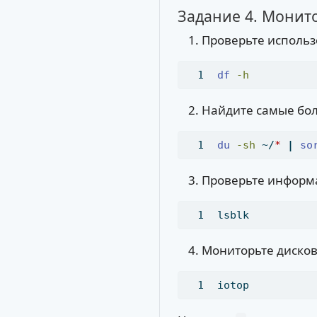
Задание 4. Монит
Проверьте использ
df
-h
Найдите самые бол
du
-sh
 ~/
*
|
so
Проверьте информа
lsblk
Мониторьте дисков
iotop