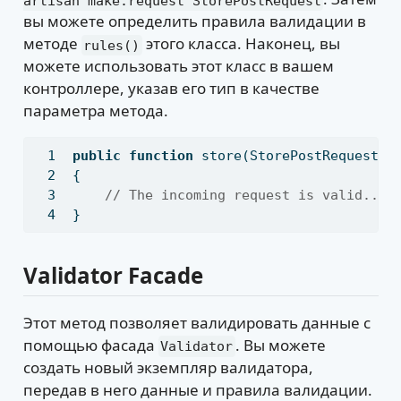
artisan make:request StorePostRequest
вы можете определить правила валидации в
методе
этого класса. Наконец, вы
rules()
можете использовать этот класс в вашем
контроллере, указав его тип в качестве
параметра метода.
public
function
 store(StorePostRequest 
$
{
// The incoming request is valid...
}
Validator Facade
Этот метод позволяет валидировать данные с
помощью фасада
. Вы можете
Validator
создать новый экземпляр валидатора,
передав в него данные и правила валидации.