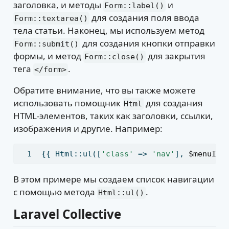
заголовка, и методы
и
Form::label()
для создания поля ввода
Form::textarea()
тела статьи. Наконец, мы используем метод
для создания кнопки отправки
Form::submit()
формы, и метод
для закрытия
Form::close()
тега
.
</form>
Обратите внимание, что вы также можете
использовать помощник
для создания
Html
HTML-элементов, таких как заголовки, ссылки,
изображения и другие. Например:
{{ Html::ul([
'class'
 => 
'nav'
]
,
$menuIte
В этом примере мы создаем список навигации
с помощью метода
.
Html::ul()
Laravel Collective