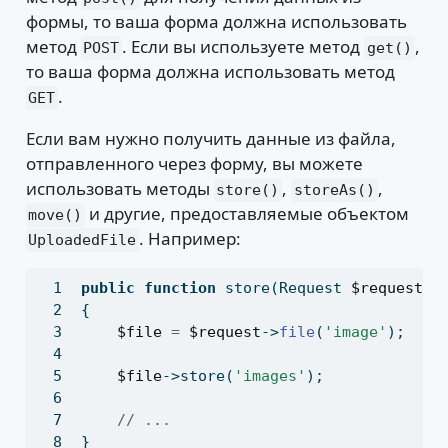
формы, то ваша форма должна использовать
метод
. Если вы используете метод
,
POST
get()
то ваша форма должна использовать метод
.
GET
Если вам нужно получить данные из файла,
отправленного через форму, вы можете
использовать методы
,
,
store()
storeAs()
и другие, предоставляемые объектом
move()
. Например:
UploadedFile
public
function
 store(Request 
$request
)
{
$file
=
$request
->
file
(
'image'
)
;
$file
->store(
'images'
)
;
// ...
}