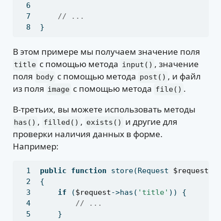
// ...
}
В этом примере мы получаем значение поля
с помощью метода
, значение
title
input()
поля
с помощью метода
, и файл
body
post()
из поля
с помощью метода
.
image
file()
В-третьих, вы можете использовать методы
,
,
и другие для
has()
filled()
exists()
проверки наличия данных в форме.
Например:
public
function
 store(Request 
$request
)
{
if
 (
$request
->has(
'title'
)) {
// ...
    }