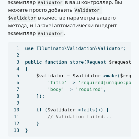
экземпляр
в ваш контроллер. Вы
Validator
можете просто добавить
Validator 
в качестве параметра вашего
$validator
метода, и Laravel автоматически внедрит
экземпляр
.
Validator
use
 Illuminate\Validation\Validator
;
public
function
 store(Request 
$request
,
 
{
$validator
=
$validator
->make(
$reque
'title'
 => 
'required|unique:post
'body'
 => 
'required'
,
    ])
;
if
 (
$validator
->fails()) {
// Validation failed...
    }
}