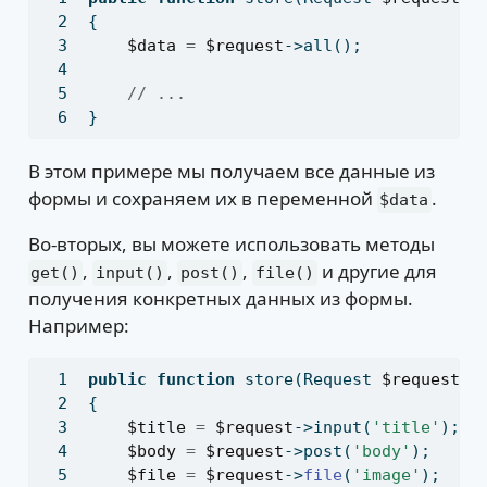
{
$data
=
$request
->all()
;
// ...
}
В этом примере мы получаем все данные из
формы и сохраняем их в переменной
.
$data
Во-вторых, вы можете использовать методы
,
,
,
и другие для
get()
input()
post()
file()
получения конкретных данных из формы.
Например:
public
function
 store(Request 
$request
)
{
$title
=
$request
->input(
'title'
)
;
$body
=
$request
->post(
'body'
)
;
$file
=
$request
->
file
(
'image'
)
;