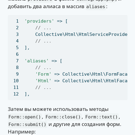
добавить два алиаса в массив
:
aliases
'providers'
 => [
// ...
    Collective\Html\HtmlServiceProvider:
// ...
]
,
'aliases'
 => [
// ...
'Form'
 => Collective\Html\FormFacade
'Html'
 => Collective\Html\HtmlFacade
// ...
]
,
Затем вы можете использовать методы
,
,
,
Form::open()
Form::close()
Form::text()
и другие для создания форм.
Form::submit()
Например: