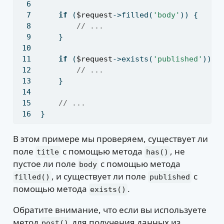
if
 (
$request
->filled(
'body'
)) {
// ...
    }
if
 (
$request
->exists(
'published'
)) {
// ...
    }
// ...
}
В этом примере мы проверяем, существует ли
поле
с помощью метода
, не
title
has()
пустое ли поле
с помощью метода
body
, и существует ли поле
с
filled()
published
помощью метода
.
exists()
Обратите внимание, что если вы используете
метод
для получения данных из
post()