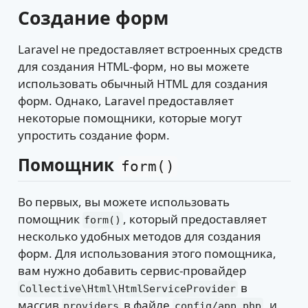
Создание форм
Laravel не предоставляет встроенных средств
для создания HTML-форм, но вы можете
использовать обычный HTML для создания
форм. Однако, Laravel предоставляет
некоторые помощники, которые могут
упростить создание форм.
Помощник
form()
Во первых, вы можете использовать
помощник
, который предоставляет
form()
несколько удобных методов для создания
форм. Для использования этого помощника,
вам нужно добавить сервис-провайдер
в
Collective\Html\HtmlServiceProvider
массив
в файле
, и
providers
config/app.php