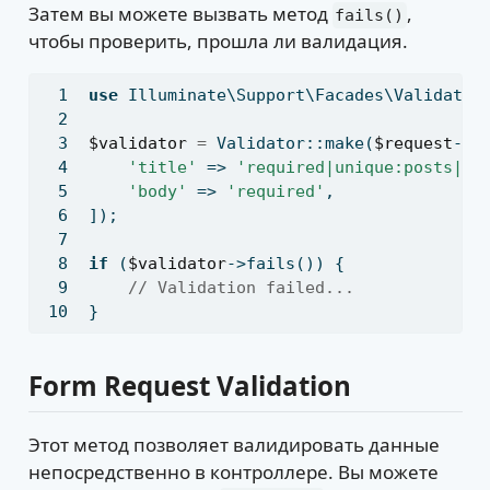
Затем вы можете вызвать метод
,
fails()
чтобы проверить, прошла ли валидация.
use
 Illuminate\Support\Facades\Validator
$validator
=
 Validator::make(
$request
->a
'title'
 => 
'required|unique:posts|ma
'body'
 => 
'required'
,
])
;
if
 (
$validator
->fails()) {
// Validation failed...
}
Form Request Validation
Этот метод позволяет валидировать данные
непосредственно в контроллере. Вы можете