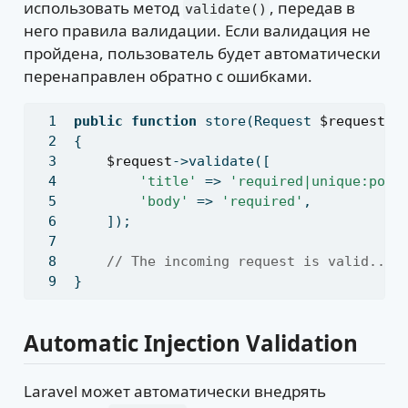
использовать метод
, передав в
validate()
него правила валидации. Если валидация не
пройдена, пользователь будет автоматически
перенаправлен обратно с ошибками.
public
function
 store(Request 
$request
)
{
$request
->validate([
'title'
 => 
'required|unique:post
'body'
 => 
'required'
,
    ])
;
// The incoming request is valid...
}
Automatic Injection Validation
Laravel может автоматически внедрять