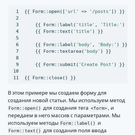
{{ Form::open([
'url'
 => 
'/posts'
]) }}
    {{ Form::label(
'title'
,
'Title:'
) }}
    {{ Form::text(
'title'
) }}
    {{ Form::label(
'body'
,
'Body:'
) }}
    {{ Form::textarea(
'body'
) }}
    {{ Form::submit(
'Create Post'
) }}
{{ Form::close() }}
В этом примере мы создаем форму для
создания новой статьи. Мы используем метод
для создания тега
, и
Form::open()
<form>
передаем в него массив с параметрами. Мы
используем методы
и
Form::label()
для создания поля ввода
Form::text()