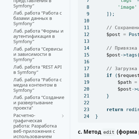
представления в
'tags'
 
Symfony”
'image'
Лаб. работа “Работа с
    ])
;
базами данных в
Symfony”
// Сохранен
Лаб. работа “Формы и
$post
=
 Pos
аутентификация в
Symfony”
// Привязка
Лаб. работа “Сервисы
и зависимости в
$post
->tags
Symfony”
Лаб. работа “REST API
// Загрузка
в Symfony”
if
 (
$reques
Лаб. работа “Работа с
$path
=
медиа контентом в
$post
->
Symfony”
    }
Лаб. работа “Создание
и развертывание
проекта”
return
 redi
Расчетно-
}
графическая
работа: Разработка
веб-приложения с
c. Метод
(форма 
edit
использованием