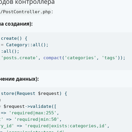
тодов контроллера
:
s/PostController.php
а создания):
 create() {
=
 Category::all()
;
::all()
;
(
'posts.create'
,
compact
(
'categories'
,
'tags'
))
;
нение данных):
 store(Request 
$request
) {
я
=
$request
->validate([
 => 
'required|max:255'
,
t'
 => 
'required|min:50'
,
ry_id'
 => 
'required|exists:categories,id'
,