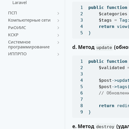
Laravel
public
function
ПСП
$categories
Компьютерные сети
$tags
=
 Tag
return
 view
РиОИИС
}
КСКР
Системное
программирование
d. Метод
(обно
update
ИППРПО
public
function
$validated
$post
->upda
$post
->tags
// Обновлен
return
 redi
}
e. Метод
(уда
destroy