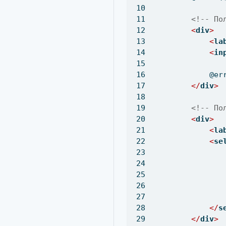
<!-- По
<
div
>
<
la
<
in
               
            @er
</
div
>
<!-- По
<
div
>
<
la
<
se
               
               
               
</
s
</
div
>