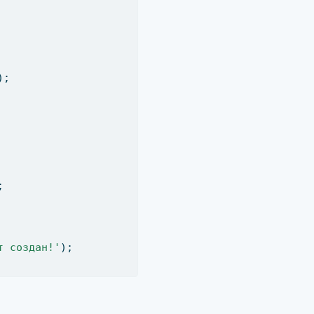
)
;
;
т создан!'
)
;