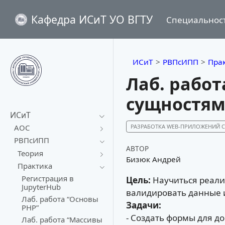
Кафедра ИСиТ УО ВГТУ
Специальнос
ИСиТ
РВПсИПП
Пра
Лаб. работ
сущностям
ИСиТ
РАЗРАБОТКА WEB-ПРИЛОЖЕНИЙ
АОС
РВПсИПП
АВТОР
Теория
Бизюк Андрей
Практика
Регистрация в
Цель:
Научиться реализ
JupyterHub
валидировать данные 
Лаб. работа “Основы
Задачи:
PHP”
- Создать формы для д
Лаб. работа “Массивы