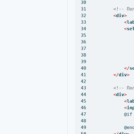
<!-- По
<
div
>
<
la
<
se
               
               
               
</
s
</
div
>
<!-- По
<
div
>
<
la
<
in
            @if
            @en
</
div
>