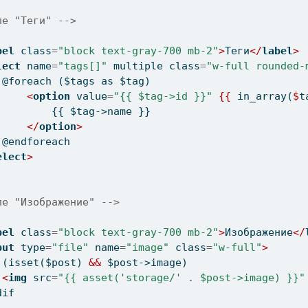
ле "Теги" -->
bel
 class
=
"block text-gray-700 mb-2"
>
Теги
</
label
>
lect
 name
=
"tags[]"
 multiple class
=
"w-full rounded-
 @foreach ($tags as $tag)
<
option
 value
=
"{{ $tag->id }}"
{{
 in_array(
$
t
         {{ $tag->name }}
</
option
>
 @endforeach
elect
>
ле "Изображение" -->
bel
 class
=
"block text-gray-700 mb-2"
>
Изображение
</
put
 type
=
"file"
 name
=
"image"
 class
=
"w-full"
>
 (isset($post) 
&&
 $post->image)
<
img
 src
=
"{{ asset('storage/' . $post->image) }}"
dif