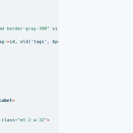
md border-gray-300"
 size
=
"4"
>
ag-
>
id, old('tags', $post->tags->pluck('id')->toAr
label
>
 class
=
"mt-2 w-32"
>