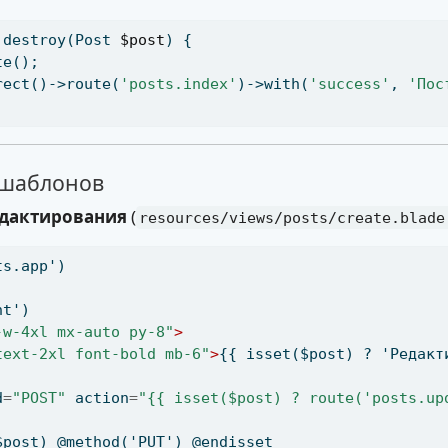
 destroy(Post 
$post
) {
te()
;
rect()->route(
'posts.index'
)->with(
'success'
,
'Пос
-шаблонов
едактирования
(
resources/views/posts/create.blade
ts.app')
nt')
-w-4xl mx-auto py-8"
>
text-2xl font-bold mb-6"
>
{{ isset($post) ? 'Редакт
d
=
"POST"
 action
=
"{{ isset($post) ? route('posts.up
$post) @method('PUT') @endisset