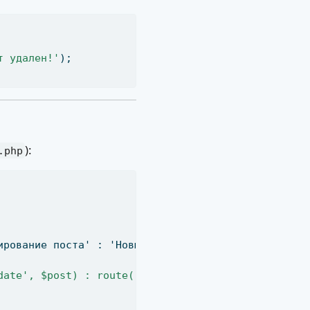
т удален!'
)
;
):
.php
ирование поста' : 'Новый пост' }}
</
h1
>
date', $post) : route('posts.store') }}"
 enctype
=
"