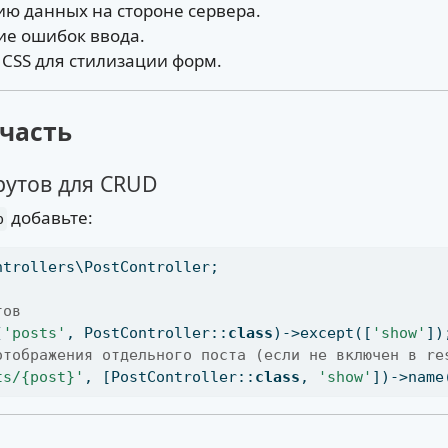
ию данных на стороне сервера.
ие ошибок ввода.
d CSS для стилизации форм.
часть
рутов для CRUD
добавьте:
p
ntrollers\PostController
;
тов
(
'posts'
,
 PostController::
class
)->except([
'show'
])
отображения отдельного поста (если не включен в re
ts/{post}'
,
 [PostController::
class
,
'show'
])->name