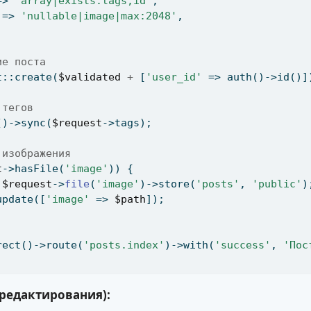
=> 
'array|exists:tags,id'
,
 => 
'nullable|image|max:2048'
,
ие поста
t::create(
$validated
+
 [
'user_id'
 => auth()->id()]
 тегов
()->sync(
$request
->tags)
;
 изображения
t
->hasFile(
'image'
)) {
$request
->
file
(
'image'
)->store(
'posts'
,
'public'
)
update([
'image'
 => 
$path
])
;
rect()->route(
'posts.index'
)->with(
'success'
,
'Пос
редактирования):