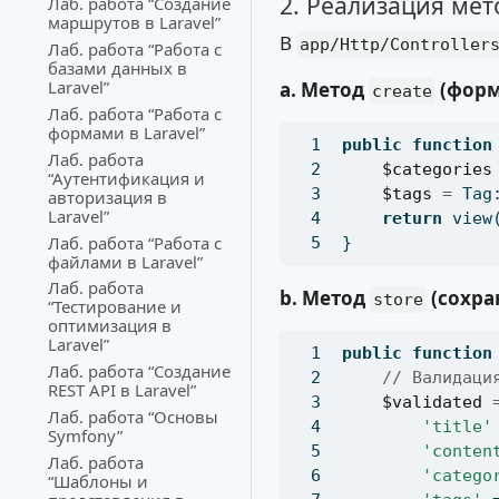
2. Реализация ме
Лаб. работа “Создание
маршрутов в Laravel”
В
app/Http/Controller
Лаб. работа “Работа с
базами данных в
Laravel”
a. Метод
(форм
create
Лаб. работа “Работа с
формами в Laravel”
public
function
Лаб. работа
$categories
“Аутентификация и
$tags
=
 Tag
авторизация в
Laravel”
return
 view
Лаб. работа “Работа с
}
файлами в Laravel”
Лаб. работа
b. Метод
(сохра
store
“Тестирование и
оптимизация в
Laravel”
public
function
Лаб. работа “Создание
// Валидаци
REST API в Laravel”
$validated
Лаб. работа “Основы
'title'
Symfony”
'conten
Лаб. работа
'catego
“Шаблоны и