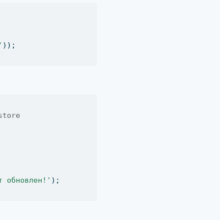
'
))
;
store
т обновлен!'
)
;