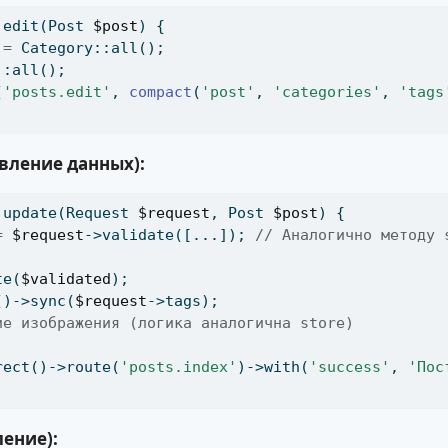
 edit(Post 
$post
) {
=
 Category::all()
;
::all()
;
(
'posts.edit'
,
compact
(
'post'
,
'categories'
,
'tags
вление данных):
 update(Request 
$request
,
 Post 
$post
) {
=
$request
->validate([...])
;
// Аналогично методу 
te(
$validated
)
;
()->sync(
$request
->tags)
;
ие изображения (логика аналогична store)
rect()->route(
'posts.index'
)->with(
'success'
,
'Пос
ление):