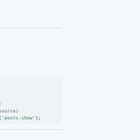
;
source)
(
'posts.show'
)
;