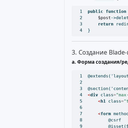
public
function
$post
->dele
return
 redi
}
3. Создание Blade
a. Форма создания/р
@extends('layou
@section('conte
<
div
 class
=
"max
<
h1
 class
=
"
<
form
 metho
        @csrf
        @isset(