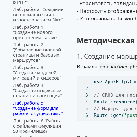
в PHP”
- Реализовать валидац
Лаб. работа “Создание
- Настроить отображен
веб-приложений с
- Использовать Tailwin
использованием Slim”
Лаб. работа 1
“Создание нового
приложения Laravel”
Методическая 
Лаб. работа 2
“Добавление главной
1. Создание марш
страницы и базовых
маршрутов”
В файле
routes/web.ph
Лаб. работа 3
“Создание моделей,
миграций и сидеров”
use
 App\Http\Co
Лаб. работа 4
“Создание индексных
// CRUD для пос
страниц и пагинация”
Route::
resource
Лаб. работа 5
“Создание форм для
// Маршрут для 
работы с сущностями”
Route::get(
'pos
Лаб. работа 6 “Работа
с файлами (эмуляция
S3-хранилища)”