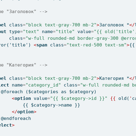
ле "Заголовок" -->
bel
 class
=
"block text-gray-700 mb-2"
>
Заголовок *
</
put
 type
=
"text"
 name
=
"title"
 value
=
"{{ old('title'
    class
=
"w-full rounded-md border-gray-300 @erro
ror('title') 
<
span
 class
=
"text-red-500 text-sm"
>
{{
ле "Категория" -->
bel
 class
=
"block text-gray-700 mb-2"
>
Категория *
</
lect
 name
=
"category_id"
 class
=
"w-full rounded-md b
 @foreach ($categories as $category)
<
option
 value
=
"{{ $category->id }}"
{{
 old(
'
c
         {{ $category->name }}
</
option
>
 @endforeach
elect
>