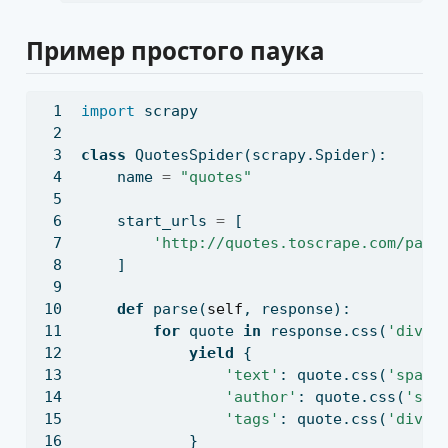
Пример простого паука
import
 scrapy
class
 QuotesSpider(scrapy.Spider):
    name 
=
"quotes"
    start_urls 
=
 [
'http://quotes.toscrape.com/page
    ]
def
 parse(
self
, response):
for
 quote 
in
 response.css(
'div.q
yield
 {
'text'
: quote.css(
'span.
'author'
: quote.css(
'sma
'tags'
: quote.css(
'div.t
            }