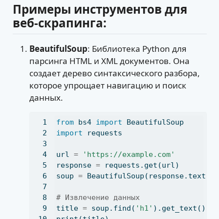
Примеры инструментов для
веб-скрапинга:
BeautifulSoup
: Библиотека Python для
парсинга HTML и XML документов. Она
создает дерево синтаксического разбора,
которое упрощает навигацию и поиск
данных.
from
 bs4 
import
 BeautifulSoup
import
 requests
url 
=
'https://example.com'
response 
=
 requests.get(url)
soup 
=
 BeautifulSoup(response.text, 
# Извлечение данных
title 
=
 soup.find(
'h1'
).get_text()
print
(title)