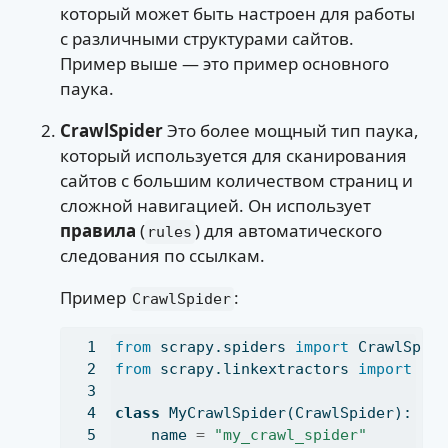
который может быть настроен для работы
с различными структурами сайтов.
Пример выше — это пример основного
паука.
CrawlSpider
Это более мощный тип паука,
который используется для сканирования
сайтов с большим количеством страниц и
сложной навигацией. Он использует
правила
(
) для автоматического
rules
следования по ссылкам.
Пример
:
CrawlSpider
from
 scrapy.spiders 
import
 CrawlSpid
from
 scrapy.linkextractors 
import
 Li
class
 MyCrawlSpider(CrawlSpider):
    name 
=
"my_crawl_spider"