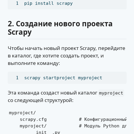
pip
 install scrapy
2.
Создание нового проекта
Scrapy
Чтобы начать новый проект Scrapy, перейдите
в каталог, где хотите создать проект, и
выполните команду:
scrapy
 startproject myproject
Эта команда создаст новый каталог
myproject
со следующей структурой:
myproject/

    scrapy.cfg            # Конфигурационный фа
    myproject/            # Модуль Python для в
        __init__.py
