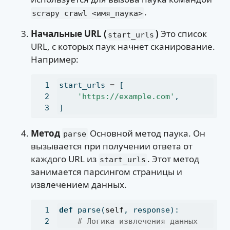
.
scrapy crawl <имя_паука>
Начальные URL (
)
Это список
start_urls
URL, с которых паук начнет сканирование.
Например:
start_urls 
=
 [
'https://example.com'
,
]
Метод
Основной метод паука. Он
parse
вызывается при получении ответа от
каждого URL из
. Этот метод
start_urls
занимается парсингом страницы и
извлечением данных.
def
 parse(
self
, response):
# Логика извлечения данных