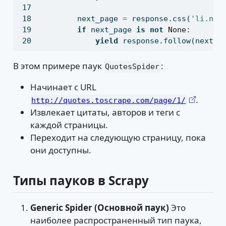
        next_page 
=
 response.css(
'li.nex
if
 next_page 
is
not
None
:
yield
 response.follow(next_p
В этом примере паук
:
QuotesSpider
Начинает с URL
.
http://quotes.toscrape.com/page/1/
Извлекает цитаты, авторов и теги с
каждой страницы.
Переходит на следующую страницу, пока
они доступны.
Типы пауков в Scrapy
Generic Spider (Основной паук)
Это
наиболее распространенный тип паука,