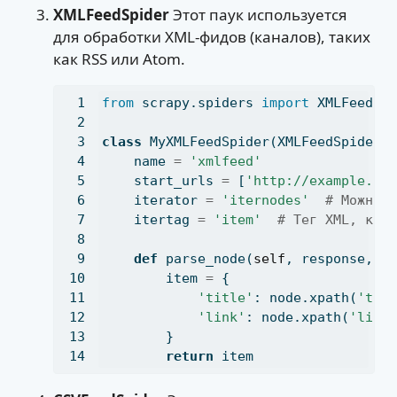
XMLFeedSpider
Этот паук используется
для обработки XML-фидов (каналов), таких
как RSS или Atom.
from
 scrapy.spiders 
import
 XMLFeedSp
class
 MyXMLFeedSpider(XMLFeedSpider)
    name 
=
'xmlfeed'
    start_urls 
=
 [
'http://example.co
    iterator 
=
'iternodes'
# Можно 
    itertag 
=
'item'
# Тег XML, кот
def
 parse_node(
self
, response, n
        item 
=
 {
'title'
: node.xpath(
'tit
'link'
: node.xpath(
'link
        }
return
 item