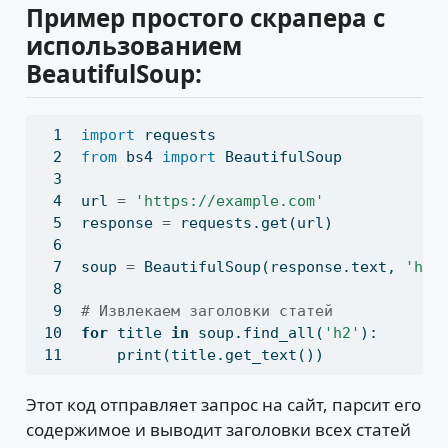
Пример простого скрапера с
использованием
BeautifulSoup:
import
 requests
from
 bs4 
import
 BeautifulSoup
url 
=
'https://example.com'
response 
=
 requests.get(url)
soup 
=
 BeautifulSoup(response.text, 
'htm
# Извлекаем заголовки статей
for
 title 
in
 soup.find_all(
'h2'
):
print
(title.get_text())
Этот код отправляет запрос на сайт, парсит его
содержимое и выводит заголовки всех статей