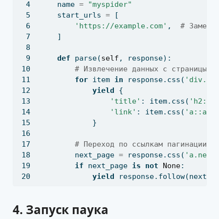
    name 
=
"myspider"
    start_urls 
=
 [
'https://example.com'
,  
# Замени
    ]
def
 parse(
self
, response):
# Извлечение данных с страницы и
for
 item 
in
 response.css(
'div.it
yield
 {
'title'
: item.css(
'h2::t
'link'
: item.css(
'a::att
            }
# Переход по ссылкам пагинации, 
        next_page 
=
 response.css(
'a.next
if
 next_page 
is
not
None
:
yield
 response.follow(next_p
4.
Запуск паука