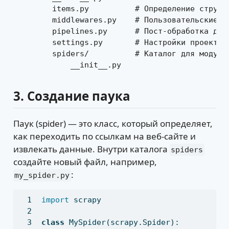
        items.py          # Определение структу
        middlewares.py    # Пользовательские ми
        pipelines.py      # Пост-обработка данн
        settings.py       # Настройки проекта

        spiders/          # Каталог для модулей
            __init__.py
3.
Создание паука
Паук (spider) — это класс, который определяет,
как переходить по ссылкам на веб-сайте и
извлекать данные. Внутри каталога
spiders
создайте новый файл, например,
:
my_spider.py
import
 scrapy
class
 MySpider(scrapy.Spider):