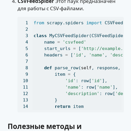
CSVFeedSpider
Этот паук предназначен
для работы с CSV-файлами.
from
 scrapy.spiders 
import
 CSVFeedSp
class
 MyCSVFeedSpider(CSVFeedSpider)
    name 
=
'csvfeed'
    start_urls 
=
 [
'http://example.co
    headers 
=
 [
'id'
, 
'name'
, 
'descri
def
 parse_row(
self
, response, ro
        item 
=
 {
'id'
: row[
'id'
],
'name'
: row[
'name'
],
'description'
: row[
'desc
        }
return
 item
Полезные методы и