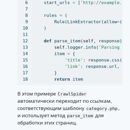
    start_urls 
=
 [
'http://example.co
    rules 
=
 (
        Rule(LinkExtractor(allow
=
(
'c
    )
def
 parse_item(
self
, response):
self
.logger.info(
'Parsing it
        item 
=
 {
'title'
: response.css(
't
'link'
: response.url,
        }
return
 item
В этом примере
CrawlSpider
автоматически переходит по ссылкам,
соответствующим шаблону
,
category.php
и использует метод
для
parse_item
обработки этих страниц.