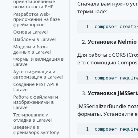
ориентированные
Сначала вам нужно уст
возможности PHP
терминале:
Разработка web-
приложений на базе
фреймворков
composer
 create
Основы Laravel
Шаблоны в Laravel
Установка Nelmio
Модели и базы
данных в Laravel
Для работы с CORS (Cro
Формы и валидация в
его с помощью Compos
Laravel
Аутентификация и
авторизация в Laravel
composer
 requir
Создание REST API в
Laravel
Установка JMSSeri
Работа с файлами и
изображениями в
JMSSerializerBundle по
Laravel
форматы. Установите е
Тестирование и
отладка в Laravel
Введение в
composer
 requir
фреймворк Symfony