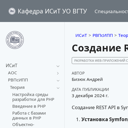
Кафедра ИСиТ УО ВГТУ
Специальнос
ИСиТ
РВПсИПП
Тео
Создание R
РАЗРАБОТКА WEB-ПРИЛОЖЕНИЙ
ИСиТ
АОС
АВТОР
Бизюк Андрей
РВПсИПП
Теория
ДАТА ПУБЛИКАЦИИ
Настройка среды
3 декабря 2024 г.
разработки для PHP
Введение в PHP
Создание REST API в Sy
Работа с базами
данных в PHP
Установка Symfon
Объектно-