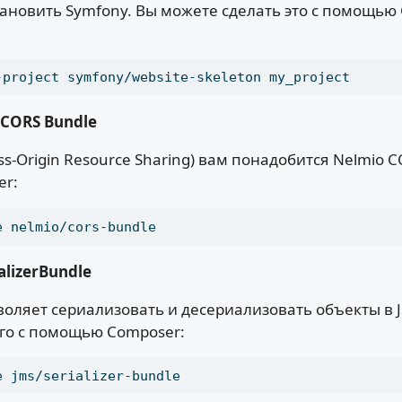
ановить Symfony. Вы можете сделать это с помощью 
-project symfony/website-skeleton my_project
 CORS Bundle
ss-Origin Resource Sharing) вам понадобится Nelmio 
er:
e nelmio/cors-bundle
alizerBundle
зволяет сериализовать и десериализовать объекты в 
го с помощью Composer:
e jms/serializer-bundle