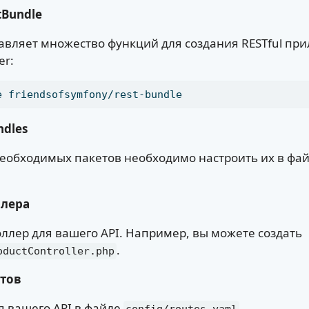
tBundle
авляет множество функций для создания RESTful пр
er:
e friendsofsymfony/rest-bundle
dles
необходимых пакетов необходимо настроить их в фа
ллера
ллер для вашего API. Например, вы можете создать
.
oductController.php
тов
я вашего API в файле
.
config/routes.yaml