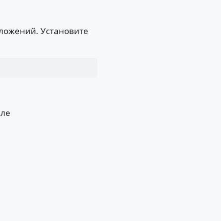
иложений. Установите
йле