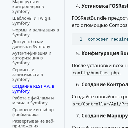
Маршруты и
Установка FOSRes
контроллеры в
Symfony
FOSRestBundle предост
Шаблоны и Twig в
Symfony
его с помощью Compos
Формы и валидация в
Symfony
composer
 requir
Доступ к базам
данных в Symfony
Конфигурация Bun
Аутентификация и
авторизация в
Symfony
После установки всех 
Сервисы и
.
config/bundles.php
зависимости в
Symfony
Создание Контро
Создание REST API в
Symfony
Создайте новый контро
Работа с файлами и
медиа в Symfony
src/Controller/Api/Pr
Сравнение и выбор
фреймворка
Создание Маршру
Развертывание веб-
приложения
Создайте маршруты дл