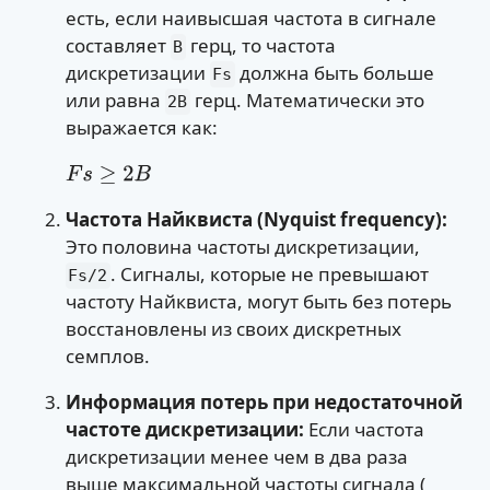
есть, если наивысшая частота в сигнале
составляет
герц, то частота
B
дискретизации
должна быть больше
Fs
или равна
герц. Математически это
2B
выражается как:
F
s
≥
2
B
Частота Найквиста (Nyquist frequency):
Это половина частоты дискретизации,
. Сигналы, которые не превышают
Fs/2
частоту Найквиста, могут быть без потерь
восстановлены из своих дискретных
семплов.
Информация потерь при недостаточной
частоте дискретизации:
Если частота
дискретизации менее чем в два раза
выше максимальной частоты сигнала (