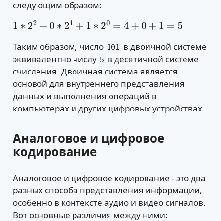
следующим образом:
1
∗
2
2
+
0
∗
2
1
+
1
∗
2
0
=
4
+
0
+
1
=
5
Таким образом, число
в двоичной системе
101
эквивалентно числу
в десятичной системе
5
счисления. Двоичная система является
основой для внутреннего представления
данных и выполнения операций в
компьютерах и других цифровых устройствах.
Аналоговое и цифровое
кодирование
Аналоговое и цифровое кодирование - это два
разных способа представления информации,
особенно в контексте аудио и видео сигналов.
Вот основные различия между ними: