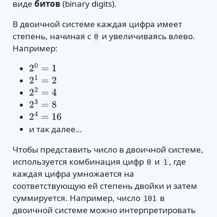
виде
битов
(binary digits).
В двоичной системе каждая цифра имеет
степень, начиная с
и увеличиваясь влево.
0
Например:
2
0
=
1
2
1
=
2
2
2
=
4
2
3
=
8
2
4
=
16
и так далее…
Чтобы представить число в двоичной системе,
используется комбинация цифр
и
, где
0
1
каждая цифра умножается на
соответствующую ей степень двойки и затем
суммируется. Например, число
в
101
двоичной системе можно интерпретировать