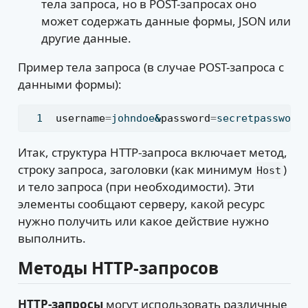
тела запроса, но в POST-запросах оно
может содержать данные формы, JSON или
другие данные.
Пример тела запроса (в случае POST-запроса с
данными формы):
username
=
johndoe
&
password
=
secretpassword
Итак, структура HTTP-запроса включает метод,
строку запроса, заголовки (как минимум
)
Host
и тело запроса (при необходимости). Эти
элементы сообщают серверу, какой ресурс
нужно получить или какое действие нужно
выполнить.
Методы HTTP-запросов
HTTP-запросы
могут использовать различные