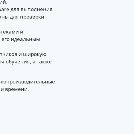
ий.
eware для выполнения
аны для проверки
отеками и
т его идеальным
отчиков и широкую
я обучения, а также
сокопроизводительные
и времени.