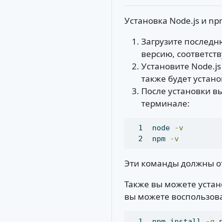
Установка Node.js и n
Загрузите последн
версию, соответс
Установите Node.j
также будет устан
После установки в
терминале:
node
-v
npm
-v
Эти команды должны от
Также вы можете устано
вы можете воспользов
npm
 install 
-g
 