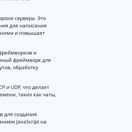
ороне сервера. Это
ания для написания
у ними и повышает
 фреймворков и
лярный фреймворк для
утов, обработку
P и UDP, что делает
мени, таких как чаты,
в для создания
ием JavaScript на