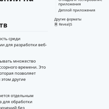
приложения
Деплой приложения
Другие форматы
тв
RevealJS
ость среди
и для разработки веб-
тывать множество
сорного времени. Это
оторая позволяет
 этом другие
ается отдельным
в для обработки
лючений без