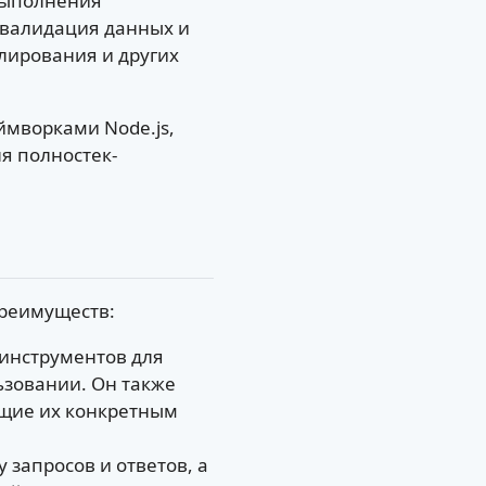
 выполнения
 валидация данных и
лирования и других
ймворками Node.js,
ля полностек-
преимуществ:
 инструментов для
ьзовании. Он также
ющие их конкретным
 запросов и ответов, а