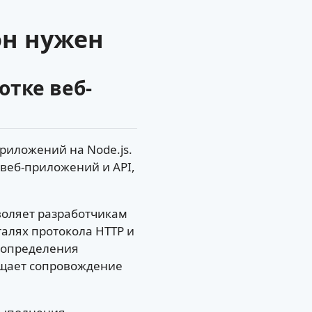
 он нужен
отке веб-
приложений на Node.js.
веб-приложений и API,
.
зволяет разработчикам
талях протокола HTTP и
 определения
рощает сопровождение