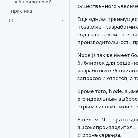
веб-приложений
существенного увеличе
Практика
Еще одним преимуществ
СТ
позволяет разработчик
кода как на клиенте, 
производительность п
Node.js также имеет б
библиотек для решения
разработки веб-прилож
запросов и ответов, а
Кроме того, Node.js им
его идеальным выбором
игры и системы монито
В целом, Node.js пред
высокопроизводительн
стороне сервера.