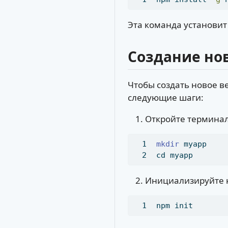
Эта команда установи
Создание нов
Чтобы создать новое в
следующие шаги:
Откройте терминал
mkdir
 myapp
cd
 myapp
Инициализируйте н
npm
 init