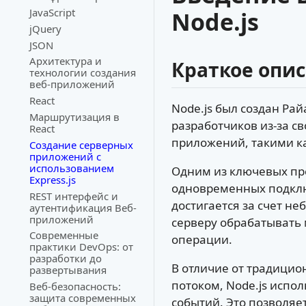
JavaScript
Node.js
jQuery
JSON
Архитектура и
Краткое опис
технологии создания
веб-приложений
React
Node.js был создан Ра
Маршрутизация в
разработчиков из-за 
React
приложений, такими как
Создание серверных
приложений с
использованием
Одним из ключевых пре
Express.js
одновременных подклю
REST интерфейс и
достигается за счет н
аутентификация Веб-
приложений
серверу обрабатывать 
Современные
операции.
практики DevOps: от
разработки до
В отличие от традици
развертывания
потоком, Node.js испо
Веб-безопасность:
защита современных
событий. Это позволяе