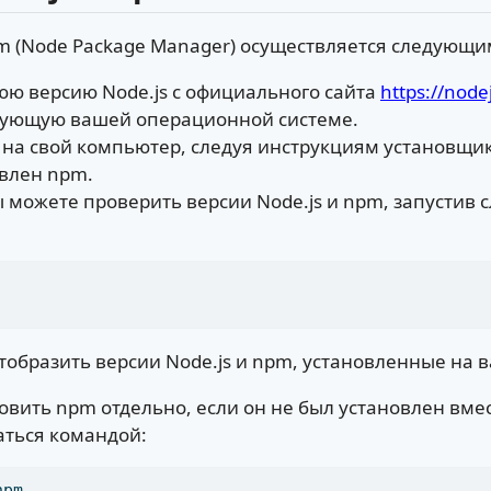
pm (Node Package Manager) осуществляется следующи
юю версию Node.js с официального сайта
https://node
твующую вашей операционной системе.
s на свой компьютер, следуя инструкциям установщик
овлен npm.
ы можете проверить версии Node.js и npm, запустив
образить версии Node.js и npm, установленные на
вить npm отдельно, если он не был установлен вместе
аться командой:
npm