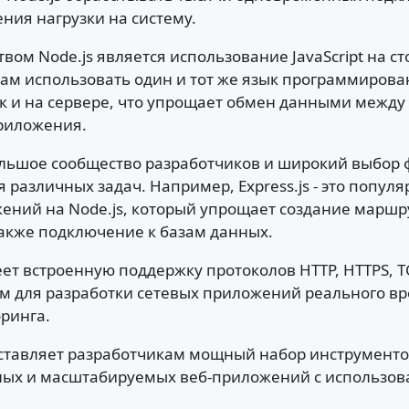
ния нагрузки на систему.
ом Node.js является использование JavaScript на ст
ам использовать один и тот же язык программиров
так и на сервере, что упрощает обмен данными межд
риложения.
ольшое сообщество разработчиков и широкий выбор
 различных задач. Например, Express.js - это попу
ений на Node.js, который упрощает создание маршр
 также подключение к базам данных.
еет встроенную поддержку протоколов HTTP, HTTPS, TC
 для разработки сетевых приложений реального вре
ринга.
оставляет разработчикам мощный набор инструменто
ых и масштабируемых веб-приложений с использован