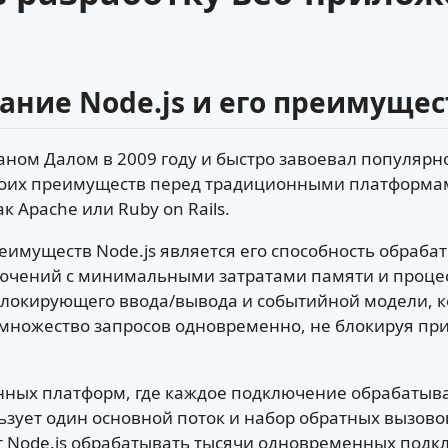
ание Node.js и его преимущес
йаном Далом в 2009 году и быстро завоевал популярн
своих преимуществ перед традиционными платформам
 Apache или Ruby on Rails.
имуществ Node.js является его способность обраба
чений с минимальными затратами памяти и процес
еблокирующего ввода/вывода и событийной модели, к
множество запросов одновременно, не блокируя при
онных платформ, где каждое подключение обрабатыв
льзует один основной поток и набор обратных вызово
т Node.js обрабатывать тысячи одновременных подк