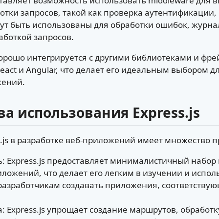
оставляет возможность использовать middleware для
тки запросов, такой как проверка аутентификации,
гут быть использованы для обработки ошибок, журна
аботкой запросов.
s хорошо интегрируется с другими библиотеками и фре
eact и Angular, что делает его идеальным выбором д
жений.
 использования Express.js
.js в разработке веб-приложений имеет множество 
ть: Express.js предоставляет минималистичный набор
иложений, что делает его легким в изучении и испол
 разработчикам создавать приложения, соответству
: Express.js упрощает создание маршрутов, обработку