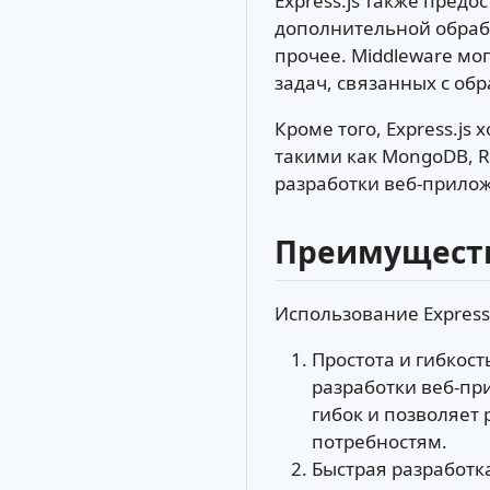
Express.js также пред
дополнительной обрабо
прочее. Middleware мо
задач, связанных с обр
Кроме того, Express.j
такими как MongoDB, R
разработки веб-прило
Преимущества
Использование Express
Простота и гибкос
разработки веб-пр
гибок и позволяет
потребностям.
Быстрая разработка