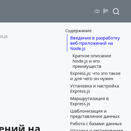
Содержание
s.js
Введение в разработку
веб-приложений на
Node.js
Краткое описание
Node.js и его
преимуществ
Express.js: что это такое
и для чего он нужен
Установка и настройка
Express.js
Маршрутизация в
Express.js
Шаблонизация и
представление данных
Работа с базами данных
ений на
Отладка и тестирование