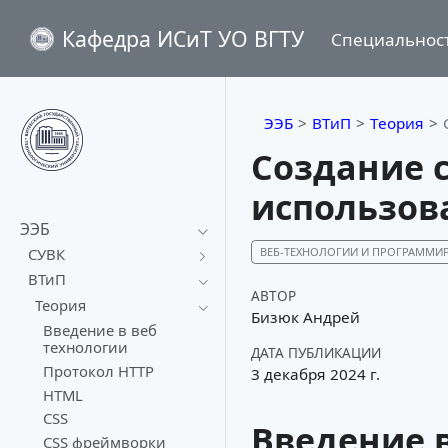
Кафедра ИСиТ УО ВГТУ
Специальнос
ЭЭБ
ВТиП
Теория
Создание 
использова
ЭЭБ
ВЕБ-ТЕХНОЛОГИИ И ПРОГРАММИ
СУВК
ВТиП
АВТОР
Теория
Бизюк Андрей
Введение в веб
технологии
ДАТА ПУБЛИКАЦИИ
Протокол HTTP
3 декабря 2024 г.
HTML
CSS
Введение 
CSS фреймворки