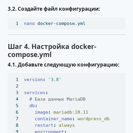
3.2. Создайте файл конфигурации:
nano
 docker-compose.yml
Шаг 4. Настройка docker-
compose.yml
4.1. Добавьте следующую конфигурацию:
version
:
'3.8'
services
:
  # База данных MariaDB
db
:
image
:
 mariadb:10.11
container_name
:
 wordpress_db
restart
:
 always
environment
: