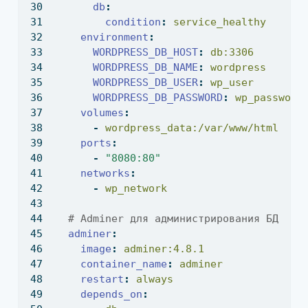
db
:
condition
:
 service_healthy
environment
:
WORDPRESS_DB_HOST
:
 db:3306
WORDPRESS_DB_NAME
:
 wordpress
WORDPRESS_DB_USER
:
 wp_user
WORDPRESS_DB_PASSWORD
:
 wp_password
volumes
:
-
 wordpress_data:/var/www/html
ports
:
-
"8080:80"
networks
:
-
 wp_network
  # Adminer для администрирования БД
adminer
:
image
:
 adminer:4.8.1
container_name
:
 adminer
restart
:
 always
depends_on
: