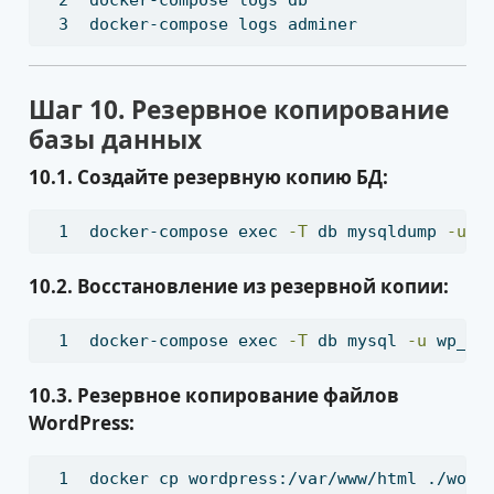
docker-compose
 logs db
docker-compose
 logs adminer
Шаг 10. Резервное копирование
базы данных
10.1. Создайте резервную копию БД:
docker-compose
 exec 
-T
 db mysqldump 
-u
 w
10.2. Восстановление из резервной копии:
docker-compose
 exec 
-T
 db mysql 
-u
 wp_us
10.3. Резервное копирование файлов
WordPress:
docker
 cp wordpress:/var/www/html ./word