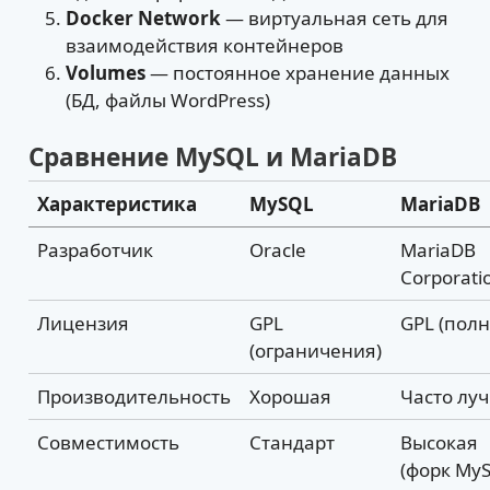
Docker Network
— виртуальная сеть для
взаимодействия контейнеров
Volumes
— постоянное хранение данных
(БД, файлы WordPress)
Сравнение MySQL и MariaDB
Характеристика
MySQL
MariaDB
Разработчик
Oracle
MariaDB
Corporati
Лицензия
GPL
GPL (полн
(ограничения)
Производительность
Хорошая
Часто лу
Совместимость
Стандарт
Высокая
(форк My