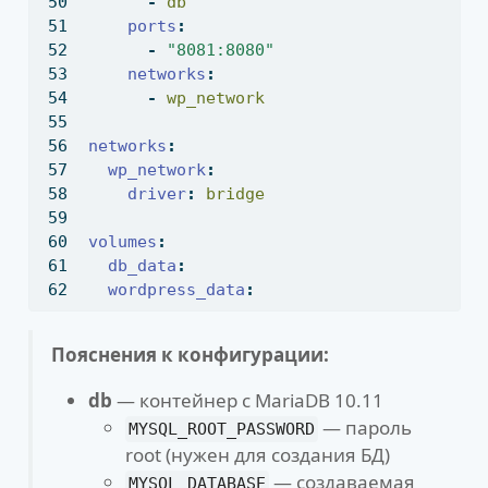
-
 db
ports
:
-
"8081:8080"
networks
:
-
 wp_network
networks
:
wp_network
:
driver
:
 bridge
volumes
:
db_data
:
wordpress_data
:
Пояснения к конфигурации:
db
— контейнер с MariaDB 10.11
— пароль
MYSQL_ROOT_PASSWORD
root (нужен для создания БД)
— создаваемая
MYSQL_DATABASE