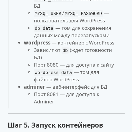
БД
/
—
MYSQL_USER
MYSQL_PASSWORD
пользователь для WordPress
— том для сохранения
db_data
данных между перезапусками
wordpress
— контейнер с WordPress
Зависит от
(ждёт готовности
db
БД)
Порт 8080 — для доступа к сайту
— том для
wordpress_data
файлов WordPress
adminer
— веб-интерфейс для БД
Порт 8081 — для доступа к
Adminer
Шаг 5. Запуск контейнеров