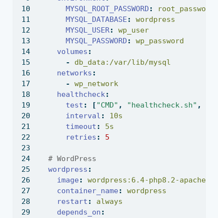
MYSQL_ROOT_PASSWORD
:
 root_password
MYSQL_DATABASE
:
 wordpress
MYSQL_USER
:
 wp_user
MYSQL_PASSWORD
:
 wp_password
volumes
:
-
 db_data:/var/lib/mysql
networks
:
-
 wp_network
healthcheck
:
test
:
[
"CMD"
,
"healthcheck.sh"
,
"-
interval
:
 10s
timeout
:
 5s
retries
:
5
  # WordPress
wordpress
:
image
:
 wordpress:6.4-php8.2-apache
container_name
:
 wordpress
restart
:
 always
depends_on
: