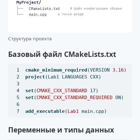
Структура проекта
Базовый файл CMakeLists.txt
cmake_minimum_required
(
VERSION
3.16
)
project
(Lab1 
LANGUAGES
CXX
)
set
(
CMAKE_CXX_STANDARD
 17)
set
(
CMAKE_CXX_STANDARD_REQUIRED
ON
)
add_executable
(
Lab1
 main.cpp)
Переменные и типы данных