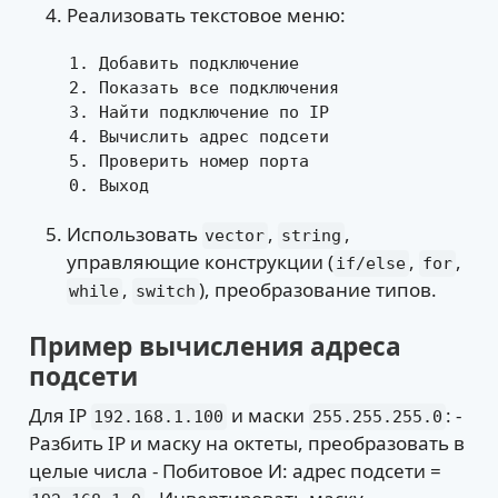
Реализовать текстовое меню:
1. Добавить подключение

2. Показать все подключения

3. Найти подключение по IP

4. Вычислить адрес подсети

5. Проверить номер порта

0. Выход
Использовать
,
,
vector
string
управляющие конструкции (
,
,
if/else
for
,
), преобразование типов.
while
switch
Пример вычисления адреса
подсети
Для IP
и маски
: -
192.168.1.100
255.255.255.0
Разбить IP и маску на октеты, преобразовать в
целые числа - Побитовое И: адрес подсети =