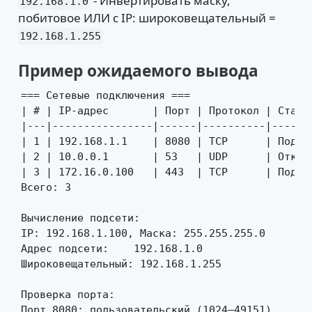
- Инвертировать маску,
192.168.1.0
побитовое ИЛИ с IP: широковещательный =
192.168.1.255
Пример ожидаемого вывода
=== Сетевые подключения ===

| # | IP-адрес       | Порт | Протокол | Статус
|---|----------------|------|----------|-------
| 1 | 192.168.1.1    | 8080 | TCP      | Подклю
| 2 | 10.0.0.1       | 53   | UDP      | Отключ
| 3 | 172.16.0.100   | 443  | TCP      | Подклю
Всего: 3

Вычисление подсети:

IP: 192.168.1.100, Маска: 255.255.255.0

Адрес подсети:    192.168.1.0

Широковещательный: 192.168.1.255

Проверка порта:

Порт 8080: пользовательский (1024–49151)
