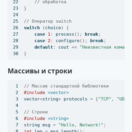
// обработка
}
// Оператор switch
switch
(
choice
)
{
case
1
:
 process
();
break
;
case
2
:
 configure
();
break
;
default
:
 cout 
<<
"Неизвестная команд
}
Массивы и строки
// Массив стандартной библиотеки
#include 
<vector>
vector
<
string
>
 protocols 
=
{
"TCP"
,
"UDP"
// Строки
#include 
<string>
string msg 
=
"Hello, Network!"
;
int
 len 
=
 msg
.
length
();