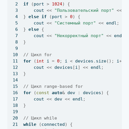
if
(
port 
>
1024
)
{
    cout 
<<
"Пользовательский порт"
<<
 e
}
else
if
(
port 
>
0
)
{
    cout 
<<
"Системный порт"
<<
 endl
;
}
else
{
    cout 
<<
"Некорректный порт"
<<
 endl
;
}
// Цикл for
for
(
int
 i 
=
0
;
 i 
<
 devices
.
size
();
 i
++)
    cout 
<<
 devices
[
i
]
<<
 endl
;
}
// Цикл range-based for
for
(
const
auto
&
 dev 
:
 devices
)
{
    cout 
<<
 dev 
<<
 endl
;
}
// Цикл while
while
(
connected
)
{