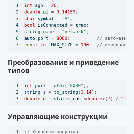
int
 age 
=
20
;
double
 pi 
=
3.14159
;
char
 symbol 
=
'A'
;
bool
 isConnected 
=
true
;
string name 
=
"network"
;
auto
 port 
=
8080
;
// автоматиче
const
int
 MAX_SIZE 
=
100
;
// именованна
Преобразование и приведение
типов
int
 port 
=
 stoi
(
"8080"
);
/
string s 
=
 to_string
(
3.14
);
/
double
 d 
=
static_cast
<
double
>(
7
)
/
2
;
/
Управляющие конструкции
// Условный оператор