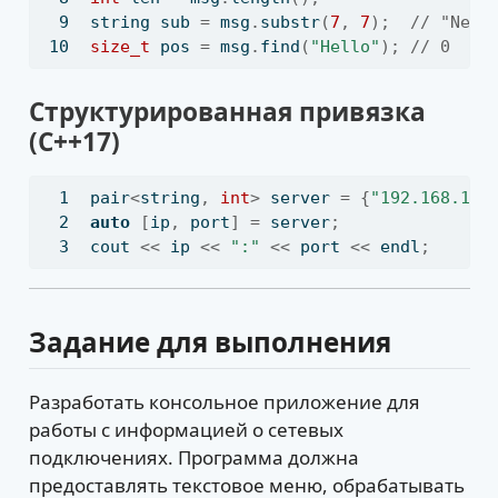
string sub 
=
 msg
.
substr
(
7
,
7
);
// "Netw
size_t
 pos 
=
 msg
.
find
(
"Hello"
);
// 0
Структурированная привязка
(C++17)
pair
<
string
,
int
>
 server 
=
{
"192.168.1.1
auto
[
ip
,
 port
]
=
 server
;
cout 
<<
 ip 
<<
":"
<<
 port 
<<
 endl
;
Задание для выполнения
Разработать консольное приложение для
работы с информацией о сетевых
подключениях. Программа должна
предоставлять текстовое меню, обрабатывать