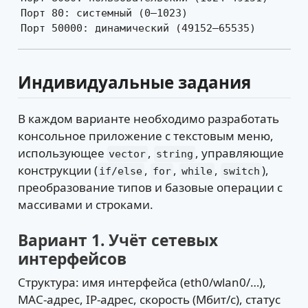
Порт 80: системный (0–1023)

Порт 50000: динамический (49152–65535)
Индивидуальные задания
В каждом варианте необходимо разработать
консольное приложение с текстовым меню,
использующее
,
, управляющие
vector
string
конструкции (
,
,
,
),
if/else
for
while
switch
преобразование типов и базовые операции с
массивами и строками.
Вариант 1. Учёт сетевых
интерфейсов
Структура: имя интерфейса (eth0/wlan0/…),
MAC-адрес, IP-адрес, скорость (Мбит/с), статус