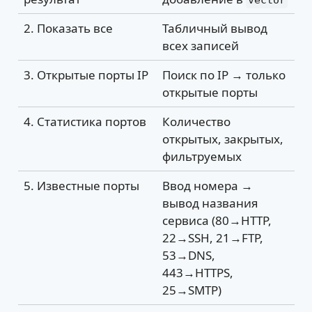
vector
2. Показать все
Табличный вывод
всех записей
3. Открытые порты IP
Поиск по IP → только
открытые порты
4. Статистика портов
Количество
открытых, закрытых,
фильтруемых
5. Известные порты
Ввод номера →
вывод названия
сервиса (80→HTTP,
22→SSH, 21→FTP,
53→DNS,
443→HTTPS,
25→SMTP)