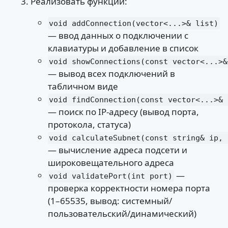
Реализовать функции:
void addConnection(vector<...>& list)
— ввод данных о подключении с
клавиатуры и добавление в список
void showConnections(const vector<...>&
— вывод всех подключений в
табличном виде
void findConnection(const vector<...>& 
— поиск по IP-адресу (вывод порта,
протокола, статуса)
void calculateSubnet(const string& ip, 
— вычисление адреса подсети и
широковещательного адреса
—
void validatePort(int port)
проверка корректности номера порта
(1–65535, вывод: системный/
пользовательский/динамический)