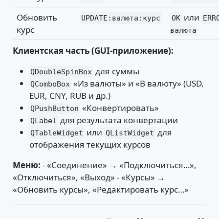
Обновить
или
UPDATE:валюта:курс
OK
ERR
курс
валюта
Клиентская часть (GUI-приложение):
для суммы
QDoubleSpinBox
«Из валюты» и «В валюту» (USD,
QComboBox
EUR, CNY, RUB и др.)
«Конвертировать»
QPushButton
для результата конвертации
QLabel
или
для
QTableWidget
QListWidget
отображения текущих курсов
Меню:
- «Соединение» → «Подключиться…»,
«Отключиться», «Выход» - «Курсы» →
«Обновить курсы», «Редактировать курс…»