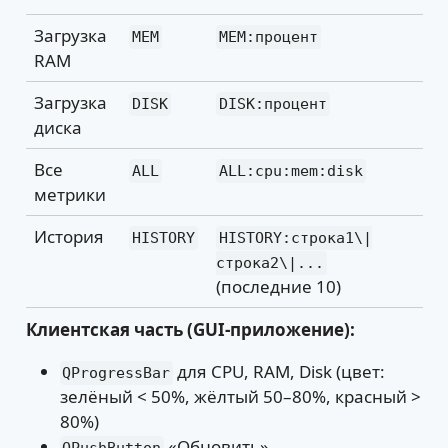
Загрузка
MEM
MEM:процент
RAM
Загрузка
DISK
DISK:процент
диска
Все
ALL
ALL:cpu:mem:disk
метрики
История
HISTORY
HISTORY:строка1\|
строка2\|...
(последние 10)
Клиентская часть (GUI-приложение):
для CPU, RAM, Disk (цвет:
QProgressBar
зелёный < 50%, жёлтый 50–80%, красный >
80%)
«Обновить»
QPushButton