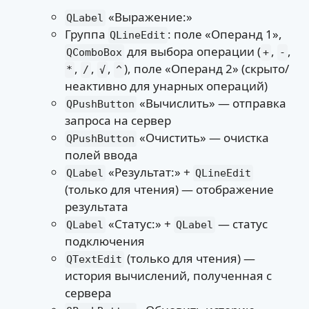
«Выражение:»
QLabel
Группа
: поле «Операнд 1»,
QLineEdit
для выбора операции (
,
,
QComboBox
+
-
,
,
,
), поле «Операнд 2» (скрыто/
*
/
√
^
неактивно для унарных операций)
«Вычислить» — отправка
QPushButton
запроса на сервер
«Очистить» — очистка
QPushButton
полей ввода
«Результат:» +
QLabel
QLineEdit
(только для чтения) — отображение
результата
«Статус:» +
— статус
QLabel
QLabel
подключения
(только для чтения) —
QTextEdit
история вычислений, полученная с
сервера