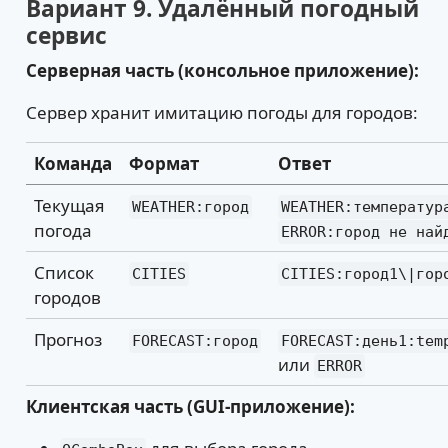
Вариант 9. Удалённый погодный
сервис
Серверная часть (консольное приложение):
Сервер хранит имитацию погоды для городов:
Команда
Формат
Ответ
Текущая
WEATHER:город
WEATHER:температур
погода
ERROR:город не най
Список
CITIES
CITIES:город1\|гор
городов
Прогноз
FORECAST:город
FORECAST:день1:tem
или
ERROR
Клиентская часть (GUI-приложение):