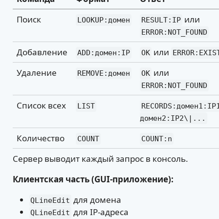
Поиск
или
LOOKUP:домен
RESULT:IP
ERROR:NOT_FOUND
Добавление
или
ADD:домен:IP
OK
ERROR:EXIS
Удаление
или
REMOVE:домен
OK
ERROR:NOT_FOUND
Список всех
LIST
RECORDS:домен1:IP
домен2:IP2\|...
Количество
COUNT
COUNT:n
Сервер выводит каждый запрос в консоль.
Клиентская часть (GUI-приложение):
для домена
QLineEdit
для IP-адреса
QLineEdit