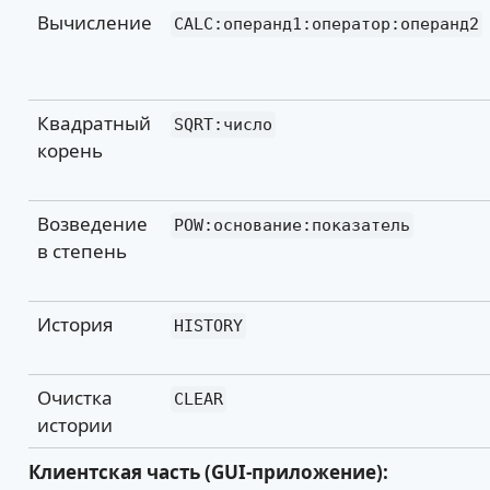
Вычисление
CALC:операнд1:оператор:операнд2
Квадратный
SQRT:число
корень
Возведение
POW:основание:показатель
в степень
История
HISTORY
Очистка
CLEAR
истории
Клиентская часть (GUI-приложение):