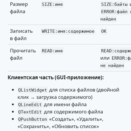
Размер
SIZE:имя
SIZE:байты
файла
ERROR:файл н
найден
Записать
WRITE:имя:содержимое
OK
в файл
Прочитать
READ:имя
READ:содерж
файл
или
ERROR:фа
не найден
Клиентская часть (GUI-приложение):
для списка файлов (двойной
QListWidget
клик → загрузка содержимого)
для имени файла
QLineEdit
для содержимого файла
QTextEdit
«Создать», «Удалить»,
QPushButton
«Сохранить», «Обновить список»