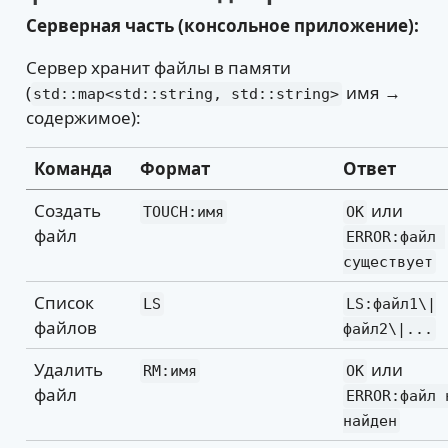
Серверная часть (консольное приложение):
Сервер хранит файлы в памяти
(
имя →
std::map<std::string, std::string>
содержимое):
Команда
Формат
Ответ
Создать
или
TOUCH:имя
OK
файл
ERROR:файл 
существует
Список
LS
LS:файл1\|
файлов
файл2\|...
Удалить
или
RM:имя
OK
файл
ERROR:файл н
найден