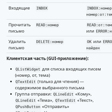
Входящие
INBOX
INBOX:номер
номер:от:те
Прочитать
READ:номер
READ:от:тем
письмо
или
ERROR:н
Удалить
или
DELETE:номер
OK
ERRO
письмо
найден
Клиентская часть (GUI-приложение):
для списка входящих писем
QListWidget
(номер, от, тема)
(только для чтения) —
QTextEdit
содержимое выбранного письма
Группа отправки:
«Кому»,
QLineEdit
«Тема»,
«Текст»,
QLineEdit
QTextEdit
«Отправить»
QPushButton