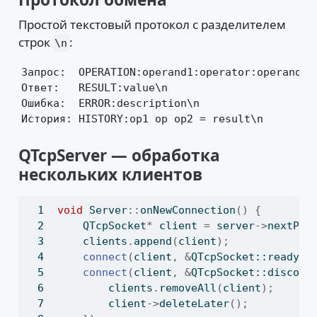
Простой текстовый протокол с разделителем
строк
:
\n
Запрос:  OPERATION:operand1:operator:operand2\n
Ответ:   RESULT:value\n

Ошибка:  ERROR:description\n

История: HISTORY:op1 op op2 = result\n
QTcpServer — обработка
нескольких клиентов
void
 Server
::
onNewConnection
()
{
QTcpSocket
*
 client 
=
 server
->
nextPen
    clients
.
append
(
client
);
connect
(
client
,
&
QTcpSocket::readyRe
connect
(
client
,
&
QTcpSocket::disconn
        clients
.
removeAll
(
client
);
        client
->
deleteLater
();