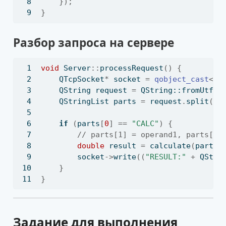
});
}
Разбор запроса на сервере
void
 Server
::
processRequest
()
{
QTcpSocket
*
 socket 
=
qobject_cast
<
QT
QString
 request 
=
QString::fromUtf8
(
QStringList
 parts 
=
 request
.
split
(
':
if
(
parts
[
0
]
==
"CALC"
)
{
// parts[1] = operand1, parts[2]
double
 result 
=
 calculate
(
parts
[
        socket
->
write
((
"RESULT:"
+
QStri
}
}
Задание для выполнения