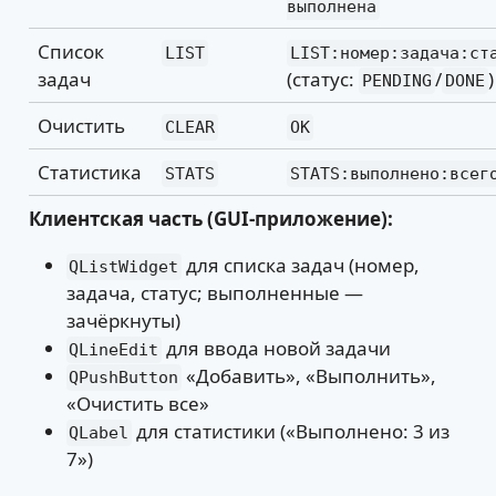
выполнена
Список
LIST
LIST:номер:задача:ст
задач
(статус:
/
)
PENDING
DONE
Очистить
CLEAR
OK
Статистика
STATS
STATS:выполнено:всег
Клиентская часть (GUI-приложение):
для списка задач (номер,
QListWidget
задача, статус; выполненные —
зачёркнуты)
для ввода новой задачи
QLineEdit
«Добавить», «Выполнить»,
QPushButton
«Очистить все»
для статистики («Выполнено: 3 из
QLabel
7»)