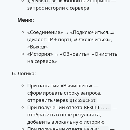
«Обновить историю» —
QPushButton
запрос истории с сервера
Меню:
«Соединение» → «Подключиться…»
(диалог: IP + порт), «Отключиться»,
«Выход»
«История» → «Обновить», «Очистить
на сервере»
Логика:
При нажатии «Вычислить» —
сформировать строку запроса,
отправить через
QTcpSocket
При получении ответа
—
RESULT:...
отобразить в поле результата,
добавить в локальную историю
При получении ответа
—
ERROR:...