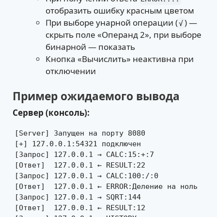
отобразить ошибку красным цветом
При выборе унарной операции (
) —
√
скрыть поле «Операнд 2», при выборе
бинарной — показать
Кнопка «Вычислить» неактивна при
отключении
Пример ожидаемого вывода
Сервер (консоль):
[Server] Запущен на порту 8080

[+] 127.0.0.1:54321 подключен

[Запрос] 127.0.0.1 → CALC:15:+:7

[Ответ]  127.0.0.1 ← RESULT:22

[Запрос] 127.0.0.1 → CALC:100:/:0

[Ответ]  127.0.0.1 ← ERROR:Деление на ноль

[Запрос] 127.0.0.1 → SQRT:144

[Ответ]  127.0.0.1 ← RESULT:12
