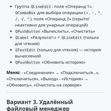
Группа
: поле «Операнд 1»,
QLineEdit
для выбора операции (
,
,
,
QComboBox
+
-
*
,
,
), поле «Операнд 2» (скрыто/
/
√
^
неактивно для унарных операций)
«Вычислить», «Очистить»
QPushButton
«Результат:» +
(только
QLabel
QLineEdit
для чтения)
(только для чтения) — история
QTextEdit
вычислений
«Обновить историю»
QPushButton
Меню:
- «Соединение» → «Подключиться…»,
«Отключиться», «Выход» - «История» →
«Обновить», «Очистить на сервере»
Вариант 3. Удалённый
файловый менеджер