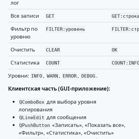
лог
Все записи
GET
GET:строк
Фильтр по
FILTER:уровень
FILTER:ст
уровню
Очистить
CLEAR
OK
Статистика
COUNT
COUNT:INF
Уровни:
,
,
,
.
INFO
WARN
ERROR
DEBUG
Клиентская часть (GUI-приложение):
для выбора уровня
QComboBox
логирования
для сообщения
QLineEdit
«Записать», «Показать все»,
QPushButton
«Фильтр», «Статистика», «Очистить»