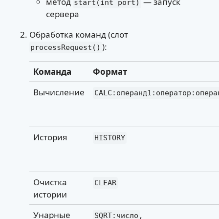
метод
— запуск
start(int port)
сервера
Обработка команд (слот
):
processRequest()
Команда
Формат
Вычисление
CALC:операнд1:оператор:опера
История
HISTORY
Очистка
CLEAR
истории
Унарные
,
SQRT:число